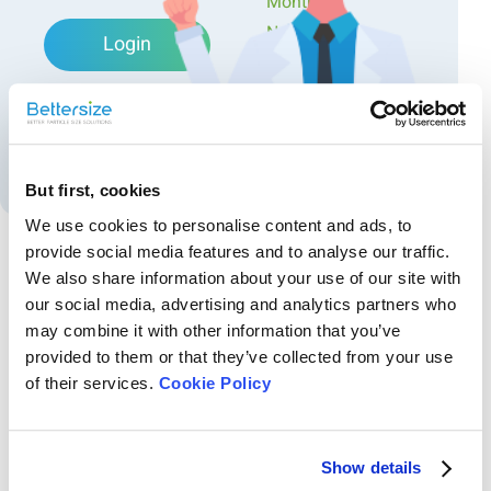
Monthly
Newsletters
Profitez des informations contenues dans ces pages et
Login
laissez le monde de l'analyse des particules s'ouvrir devant
Exclusive Events...
vous. Embarquons ensemble dans cette aventure
passionnante ! Vous pouvez également consulter tous les
Forgot password?
articles de la page
page WiKi
!
Create an account
But first, cookies
We use cookies to personalise content and ads, to
provide social media features and to analyse our traffic.
We also share information about your use of our site with
Recommended articles
our social media, advertising and analytics partners who
may combine it with other information that you’ve
Utilisation du BeNano 90 Zeta pour mesurer le
provided to them or that they’ve collected from your use
potentiel zêta de l'albumine sérique bovine
of their services.
Cookie Policy
Le BeNano 90 Zeta permet une caractérisation précise et rapide de la
taille des particules et du potentiel zêta de l'albumine sérique bovine
(BSA) dans une solution aqueuse, comme le montre cette note
d'application. Les résultats montrent la capacité du BeNano 90 Zeta à
Show details
Détection de suspensions colloïdales brun foncé à
caractériser la taille des particules de protéines de faible poids