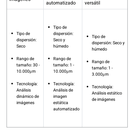
automatizado
versátil
Tipo de
Tipo de
dispersión:
Tipo de
dispersión:
Seco y
dispersión: Seco y
Seco
húmedo
húmedo
Rango de
Rango de
Rango de
tamaño: 30 -
tamaño: 1 -
tamaño: 1 -
10.000μm
10.000μm
3.000μm
Tecnología:
Tecnología:
Tecnología:
Análisis
Análisis de
Análisis estático
dinámico de
imagen
de imágenes
imágenes
estática
automatizado