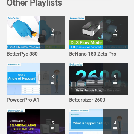
Other Playlists
8
16
BetterPyc 380
BeNano 180 Zeta Pro
8
9
PowderPro A1
Bettersizer 2600
5
4