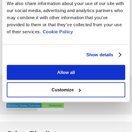
¿Qué es el análisis de
We also share information about your use of our site with
imágenes? Fundamentos
our social media, advertising and analytics partners who
may combine it with other information that you’ve
de la serie BeVision
provided to them or that they’ve collected from your use
of their services.
Cookie Policy
Cómo instalar y utilizar
BeVision S1
Show details
Allow all
Visión general de la serie
BeVision | Precisión en la
Customize
visión de partículas