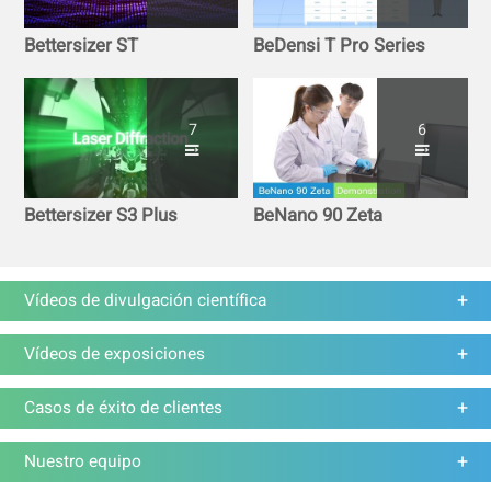
Bettersizer ST
BeDensi T Pro Series
7
6
Bettersizer S3 Plus
BeNano 90 Zeta
Vídeos de divulgación científica
Vídeos de exposiciones
Casos de éxito de clientes
Nuestro equipo