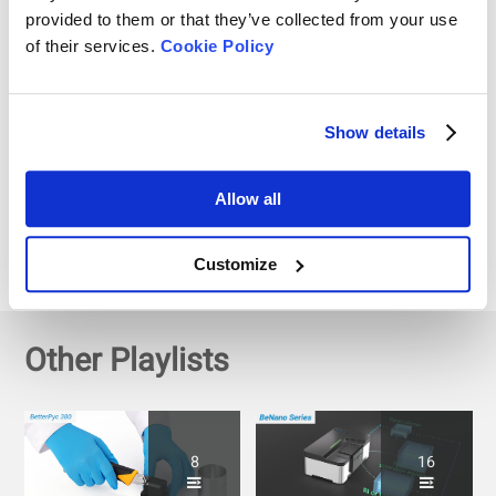
Lanzamiento de producto
provided to them or that they’ve collected from your use
- ¡Analizador de
of their services.
Cookie Policy
nanopartículas el 10 de
marzo! BeNano Teaser
Show details
Evento de lanzamiento de
Bettersize BeNano |
Allow all
Analizador de tamaño de
nanopartículas y
Customize
potencial zeta
Other Playlists
8
16