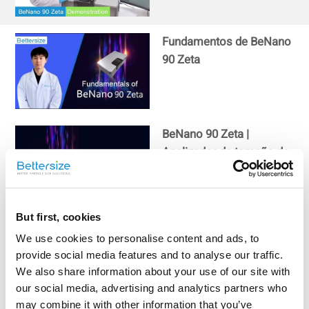
Fundamentos de BeNano
90 Zeta
BeNano 90 Zeta |
Analizador de tamaño de
nanopartículas y
potencial zeta
But first, cookies
Secreto de la dispersión
We use cookies to personalise content and ads, to
dinámica de la luz (DLS)
provide social media features and to analyse our traffic.
para el análisis del
We also share information about your use of our site with
tamaño de las partículas
our social media, advertising and analytics partners who
may combine it with other information that you’ve