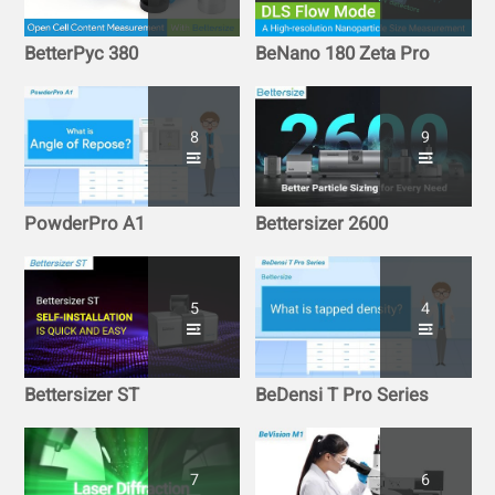
BetterPyc 380
BeNano 180 Zeta Pro
8
9
PowderPro A1
Bettersizer 2600
5
4
Bettersizer ST
BeDensi T Pro Series
7
6