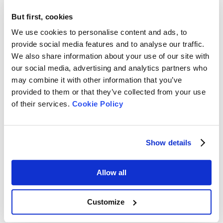
But first, cookies
We use cookies to personalise content and ads, to
provide social media features and to analyse our traffic.
We also share information about your use of our site with
our social media, advertising and analytics partners who
may combine it with other information that you’ve
provided to them or that they’ve collected from your use
of their services.
Cookie Policy
Figura 5. Forma y distribución del tamaño de las partículas de la
muestra lunar CE5C0400. (a) Imágenes representativas de
Show details
partículas individuales mediante difracción láser; (b) distribución
de circularidad con tamaños comprendidos entre 15,0 y 438,2
Allow all
µm; (c) distribución porcentual de volumen; (d) perfil de volumen
acumulado mediante difracción láser.
Customize
Tabla 1 Propiedades físicas básicas de la muestra lunar