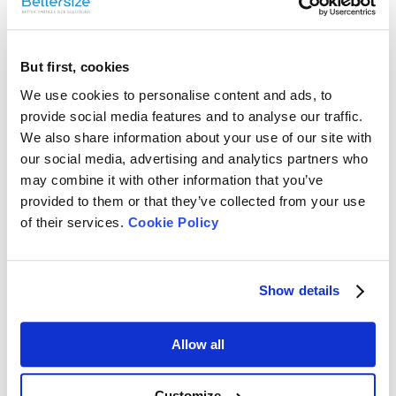
ellos con nuestro equipo de EE. UU. y encontrar juntos la
solución adecuada.
But first, cookies
We use cookies to personalise content and ads, to
Sorteo de premios: Gane una cafetera
provide social media features and to analyse our traffic.
We also share information about your use of our site with
Keurig
our social media, advertising and analytics partners who
may combine it with other information that you’ve
provided to them or that they’ve collected from your use
of their services.
Cookie Policy
Participe en nuestro sorteo
enviando el formulario para
ganar una cafetera Keurig. El
Show details
ganador será notificado por
correo electrónico.
Allow all
Customize