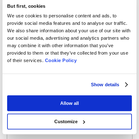
But first, cookies
Esta conferencia refleja el compromiso de Bettersize con el
aprendizaje colectivo, el crecimiento estratégico y la
We use cookies to personalise content and ads, to
colaboración. Damos una calurosa bienvenida a más
provide social media features and to analyse our traffic.
distribuidores de todo el mundo para que se unan a nosotros en
We also share information about your use of our site with
nuestras futuras conferencias.
our social media, advertising and analytics partners who
may combine it with other information that you’ve
provided to them or that they’ve collected from your use
En Bettersize, no sólo nos dedicamos a proporcionar
instrumentos de análisis de partículas de primer nivel, sino
of their services.
Cookie Policy
también a ayudar a nuestros distribuidores y clientes a
comprender los conceptos del análisis de partículas. Una
comprensión profunda de los conceptos básicos es esencial para
Show details
utilizar eficazmente nuestros instrumentos. Nuestra
recientemente publicada
Guía de análisis de partículas para
principiantes
es un excelente recurso educativo para cualquiera
Allow all
que desee profundizar en el análisis de partículas, desde los
conceptos básicos hasta las técnicas avanzadas.
Customize