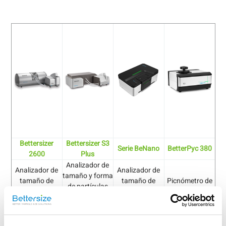
Bettersizer
Bettersizer S3
Serie BeNano
BetterPyc 380
2600
Plus
Analizador de
Analizador de
Analizador de
tamaño y forma
tamaño de
tamaño de
Picnómetro de
de partículas
partículas por
nanopartículas
gas
por difracción
difracción láser
y potencial zeta
láser