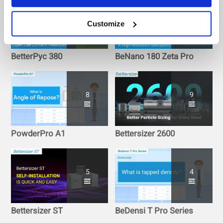
8
16
Customize
BetterPyc 380
BeNano 180 Zeta Pro
8
9
PowderPro A1
Bettersizer 2600
5
4
Bettersizer ST
BeDensi T Pro Series