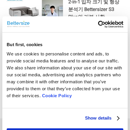
2-in-1 입자 크기 및 형상
분석기 Bettersizer S3
Plus의 기본 사항
베터사이저 S3 플러스 |
But first, cookies
입자 크기 및 모양 분석기
We use cookies to personalise content and ads, to
provide social media features and to analyse our traffic.
We also share information about your use of our site with
our social media, advertising and analytics partners who
베터사이저 S3 플러스 개
may combine it with other information that you’ve
요 | 보는 모든 것의 우수
provided to them or that they’ve collected from your use
성을 위한 노력
of their services.
Cookie Policy
Show details