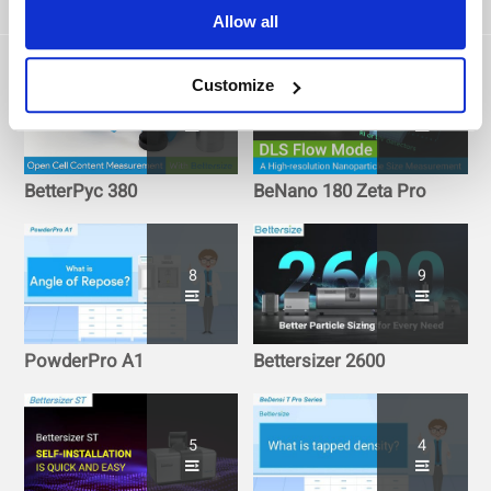
Other Playlists
Allow all
Customize
8
16
BetterPyc 380
BeNano 180 Zeta Pro
8
9
PowderPro A1
Bettersizer 2600
5
4