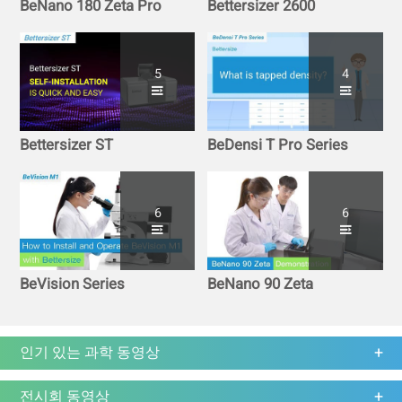
BeNano 180 Zeta Pro
Bettersizer 2600
5
4
Bettersizer ST
BeDensi T Pro Series
6
6
BeVision Series
BeNano 90 Zeta
인기 있는 과학 동영상
전시회 동영상