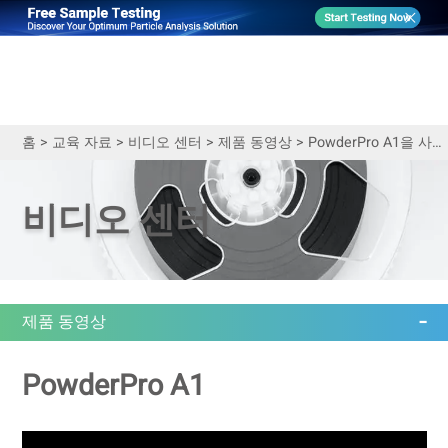
홈
>
교육 자료
>
비디오 센터
>
제품 동영상
>
PowderPro A1을 사용한 분말 재료의 응집력 및 균일성 측정 및 계산
비디오 센터
제품 동영상
PowderPro A1