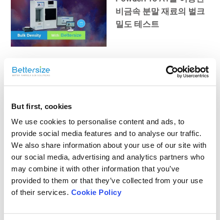
비금속 분말 재료의 벌크
밀도 테스트
파우더프로 A1으로 분말
재료의 스패출러 각도 측
정
But first, cookies
We use cookies to personalise content and ads, to
PowderPro A1을 사용한
provide social media features and to analyse our traffic.
분말 재료의 안식각, 낙하
We also share information about your use of our site with
각 및 차이각 테스트
our social media, advertising and analytics partners who
may combine it with other information that you’ve
provided to them or that they’ve collected from your use
of their services.
Cookie Policy
PowderPro A1 개요 | 자
동 분말 특성 시험기