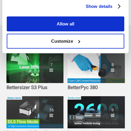
Show details
Allow all
Other Playlists
Customize
7
8
Bettersizer S3 Plus
BetterPyc 380
16
9