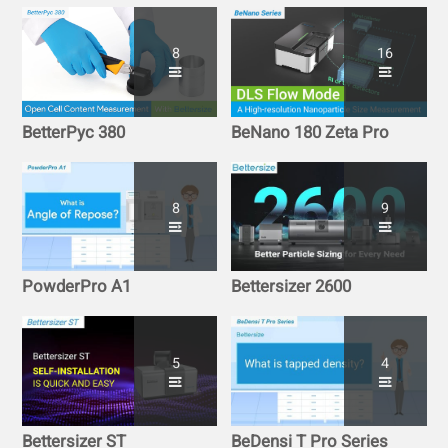
8
16
BetterPyc 380
BeNano 180 Zeta Pro
8
9
PowderPro A1
Bettersizer 2600
5
4
Bettersizer ST
BeDensi T Pro Series