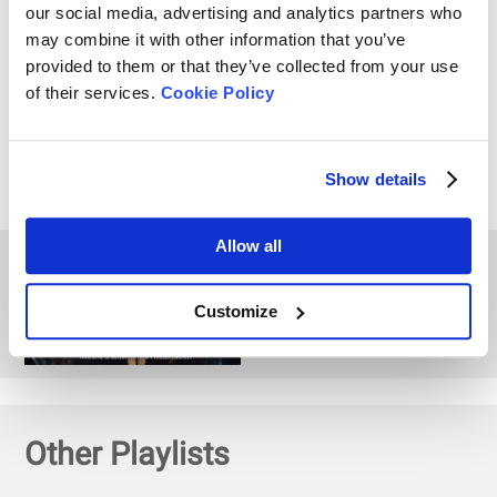
our social media, advertising and analytics partners who
(DLS) pour l'analyse de la
may combine it with other information that you’ve
taille des particules
provided to them or that they’ve collected from your use
of their services.
Cookie Policy
Lancement du produit -
Analyseur de
nanoparticules le 10
Show details
mars ! Teaser BeNano
Allow all
Bettersize BeNano
Launch Event | Analyseur
de taille de
Customize
nanoparticules et de
potentiel zêta
Other Playlists