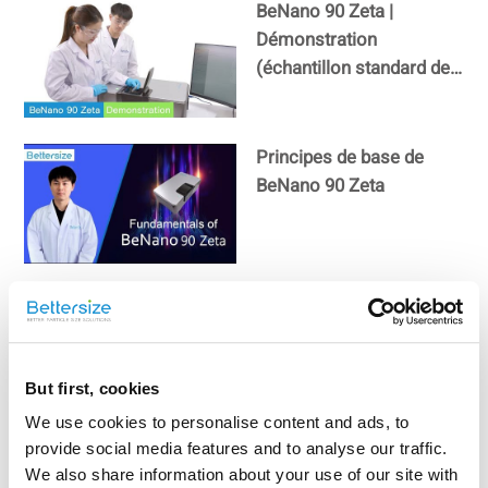
BeNano 90 Zeta |
Démonstration
(échantillon standard de
polystyrène)
Principes de base de
BeNano 90 Zeta
BeNano 90 Zeta |
Analyseur de la taille des
nanoparticules et du
potentiel zêta
But first, cookies
We use cookies to personalise content and ads, to
Secret de la diffusion
provide social media features and to analyse our traffic.
dynamique de la lumière
We also share information about your use of our site with