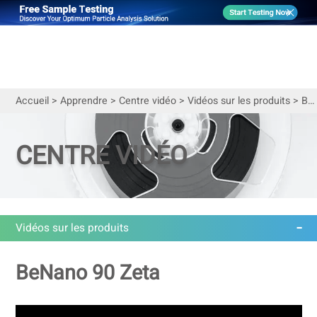
Accueil
>
Apprendre
>
Centre vidéo
>
Vidéos sur les produits
>
Bettersize BeNano Launch Event | Analyseur de taille de nanoparticules et de potentiel zêta
CENTRE VIDÉO
Vidéos sur les produits
BeNano 90 Zeta