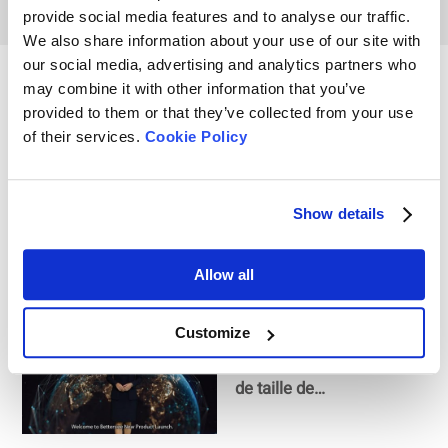
potentiel zêta
provide social media features and to analyse our traffic.
We also share information about your use of our site with
our social media, advertising and analytics partners who
Secret de la diffusion
may combine it with other information that you’ve
dynamique de la lumière
provided to them or that they’ve collected from your use
(DLS) pour l'analyse de la
of their services.
Cookie Policy
taille des particules
Lancement du produit -
Show details
Analyseur de
nanoparticules le 10
Allow all
mars ! Teaser BeNano
Customize
Bettersize BeNano
Launch Event | Analyseur
de taille de
nanoparticules et de
potentiel zêta