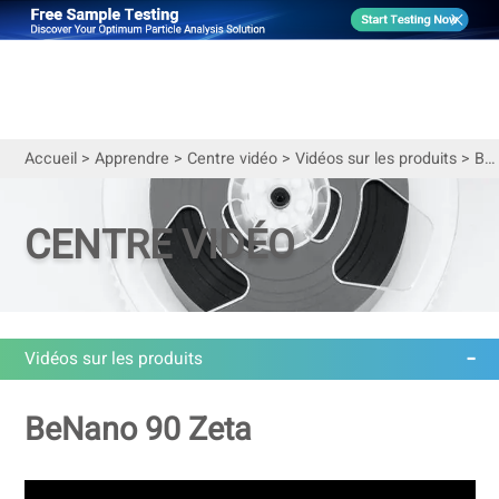
Accueil
>
Apprendre
>
Centre vidéo
>
Vidéos sur les produits
>
BeNano 90 Zeta | Analyseur de la taille des nanoparticules et du potentiel zêta
CENTRE VIDÉO
Vidéos sur les produits
BeNano 90 Zeta