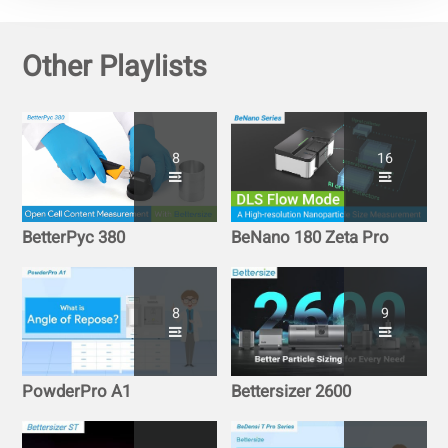
Other Playlists
8
16
BetterPyc 380
BeNano 180 Zeta Pro
8
9
PowderPro A1
Bettersizer 2600