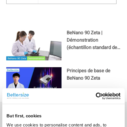
BeNano 90 Zeta |
Démonstration
(échantillon standard de
polystyrène)
Principes de base de
BeNano 90 Zeta
BeNano 90 Zeta |
Analyseur de la taille des
But first, cookies
nanoparticules et du
We use cookies to personalise content and ads, to