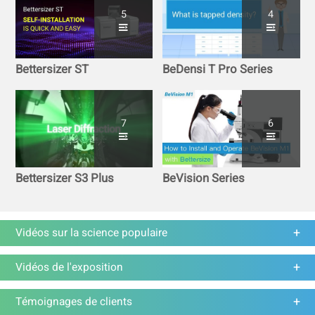
5
4
Bettersizer ST
BeDensi T Pro Series
7
6
Bettersizer S3 Plus
BeVision Series
Vidéos sur la science populaire
Vidéos de l'exposition
Témoignages de clients