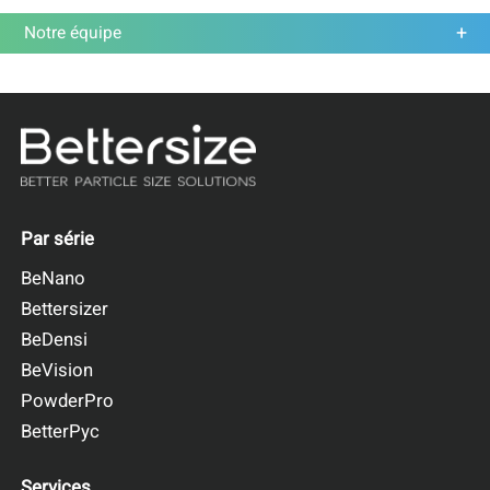
Notre équipe
Par série
BeNano
Bettersizer
BeDensi
BeVision
PowderPro
BetterPyc
Services