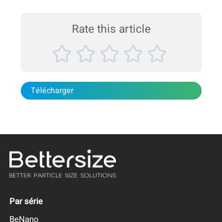
stabilité entre différents lots ou formulations...
Un choix de confiance pour
Rate this article
Produits pharmaceutiques
les protéines et les polypeptides,
les produits chimiques
produits chimiques
,
les aliments et les boissons
,
Peintures, encres et revêtements
et
Abrasifs
.
Télécharger
La collection de 21 notes d'application de BeNano
est vivement recommandée :
Par série
BeNano