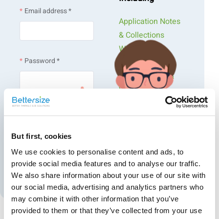
Email address *
Application Notes
& Collections
Webinars &
Password *
Workshops
Pourquoi choisir la série BeNano ?
Presentations &
Videos
Monthly
Diffusion dynamique de la lumière pour la taille des
particules
Newsletters
Login
Exclusive Events...
Diffusion électrophorétique de la lumière pour le potentiel
But first, cookies
zêta
Forgot password?
We use cookies to personalise content and ads, to
provide social media features and to analyse our traffic.
Diffusion statique de la lumière pour le poids moléculaire
Create an account
We also share information about your use of our site with
Microrhéologie DLS pour les propriétés rhéologiques
our social media, advertising and analytics partners who
may combine it with other information that you’ve
provided to them or that they’ve collected from your use