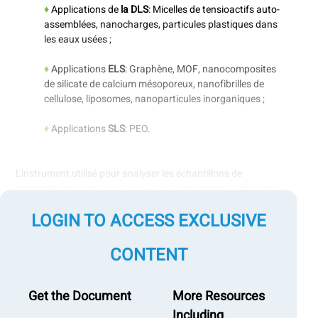
♦
Applications de
la DLS
: Micelles de tensioactifs auto-
assemblées, nanocharges, particules plastiques dans
les eaux usées ;
♦
Applications
ELS
: Graphène, MOF, nanocomposites
de silicate de calcium mésoporeux, nanofibrilles de
cellulose, liposomes, nanoparticules inorganiques ;
♦
Applications
SLS
: PEO.
L'instrument utilisé pour analyser les échantillons de
nanomatériaux est le
BeNano Series
L'instrument utilisé pour
analyser les échantillons de nanomatériaux est le BeNano
LOGIN TO ACCESS EXCLUSIVE
Series, associé à l'
autotitrateur BAT-1
pour le titrage du pH en
plusieurs étapes.
CONTENT
Get the Document
More Resources
Including