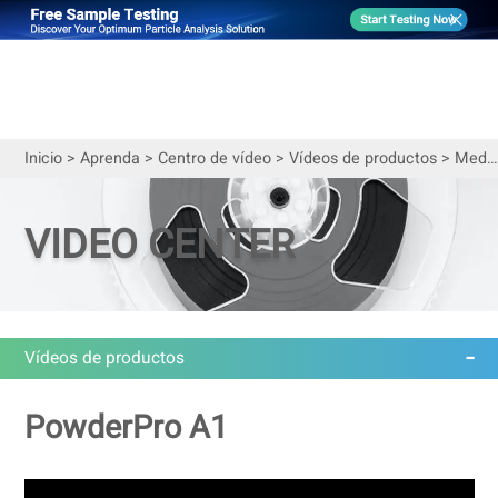
Inicio
>
Aprenda
>
Centro de vídeo
>
Vídeos de productos
>
Medición y cálculo de la cohesión y uniformidad de materiales en polvo con PowderPro A1
VIDEO CENTER
Vídeos de productos
PowderPro A1