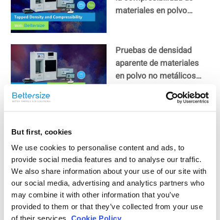
materiales en polvo
mediante PowderPro A1
Pruebas de densidad
aparente de materiales
en polvo no metálicos
con PowderPro A1
Medición del ángulo de
espátula de materiales en
But first, cookies
polvo con PowderPro A1
We use cookies to personalise content and ads, to
provide social media features and to analyse our traffic.
We also share information about your use of our site with
Ensayos de ángulo de
our social media, advertising and analytics partners who
reposo, ángulo de caída y
may combine it with other information that you’ve
ángulo de diferencia de
provided to them or that they’ve collected from your use
of their services.
Cookie Policy