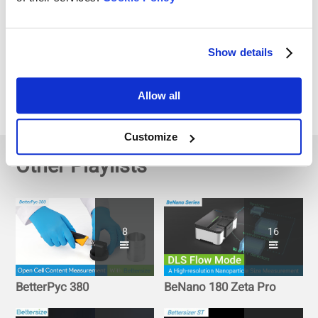
materiales en polvo con
PowderPro A1
PowderPro A1 Overview |
Show details
Comprobador
automático de las
características del polvo
Allow all
Customize
Other Playlists
8
16
BetterPyc 380
BeNano 180 Zeta Pro