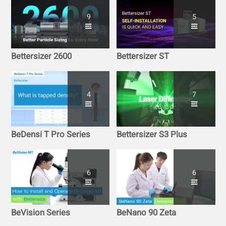
9
5
Bettersizer 2600
Bettersizer ST
4
7
BeDensi T Pro Series
Bettersizer S3 Plus
6
6
BeVision Series
BeNano 90 Zeta