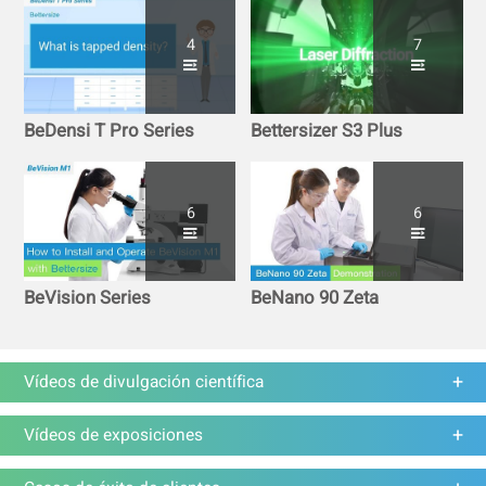
4
7
BeDensi T Pro Series
Bettersizer S3 Plus
6
6
BeVision Series
BeNano 90 Zeta
Vídeos de divulgación científica
Vídeos de exposiciones