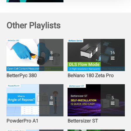
(dispersiones secas y
húmedas)
Other Playlists
8
16
BetterPyc 380
BeNano 180 Zeta Pro
8
5
PowderPro A1
Bettersizer ST