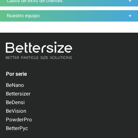
Casos de éxito de clientes
Nuestro equipo
Por serie
BeNano
Bettersizer
BeDensi
BeVision
PowderPro
BetterPyc