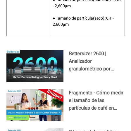
- 2,600μm
● Tamaño de partícula(seco) :0,1 -
2,600μm
Bettersizer 2600 |
Analizador
granulométrico por
difracción láser (húmedo
y seco)
Fragmento - Cómo medir
el tamaño de las
partículas de café en
polvo