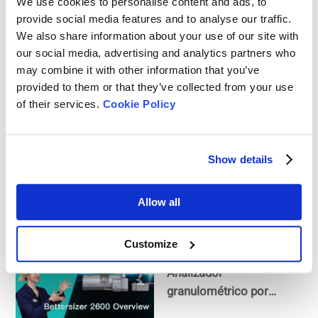
We use cookies to personalise content and ads, to
Corindón (Al2O3)
provide social media features and to analyse our traffic.
We also share information about your use of our site with
our social media, advertising and analytics partners who
Cómo medir el tamaño
may combine it with other information that you’ve
de las partículas de los
provided to them or that they’ve collected from your use
cosméticos
of their services.
Cookie Policy
Cómo medir el tamaño
Show details
de las partículas de café
en polvo
Allow all
Customize
Bettersizer 2600 |
Analizador
granulométrico por
difracción láser