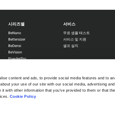
시리즈별
서비스
BeNano
무료 샘플 테스트
Bettersizer
서비스 및 지원
BeDensi
셀프 설치
BeVision
PowderPro
BetterPyc
ise content and ads, to provide social media features and to anal
about your use of our site with our social media, advertising and
t with other information that you’ve provided to them or that the
Sitemap
|
Privacy Policy
vices.
Cookie Policy