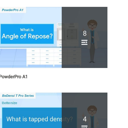
8
PowderPro A1
4