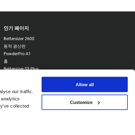
인기 페이지
Bettersizer 2600
동적 광산란
PowderPro A1
홈
Bettersizer S3 Plus
문의하기
Bettersizer ST
Allow all
yse our traffic.
 analytics
Customize
y’ve collected
Copyright © Bettersize Instruments Ltd. All Rights Reserved