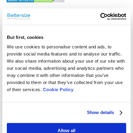
BeNano 180 제타 프로 |
나노 입자 크기 및 제타 전
위 분석기
But first, cookies
We use cookies to personalise content and ads, to
BeNano 180 제타 프로 출
provide social media features and to analyse our traffic.
시 이벤트 | 나노 입자 크
We also share information about your use of our site with
기 및 제타 전위 분석기
our social media, advertising and analytics partners who
may combine it with other information that you’ve
provided to them or that they’ve collected from your use
of their services.
Cookie Policy
나노 입자 연구자들이 실
제로 궁금해하는 4가지 질
문
Show details
Allow all
BeNano 180 제타 프로의