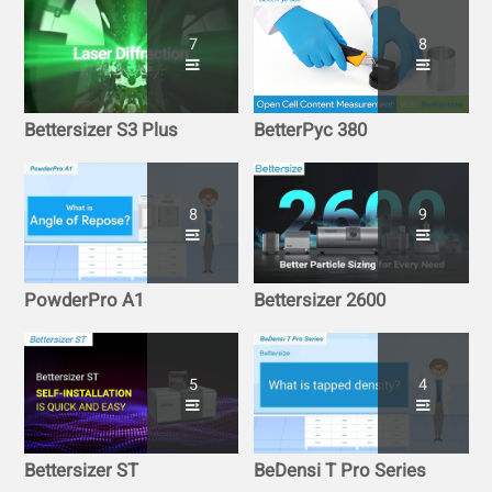
7
8
Bettersizer S3 Plus
BetterPyc 380
8
9
PowderPro A1
Bettersizer 2600
5
4
Bettersizer ST
BeDensi T Pro Series