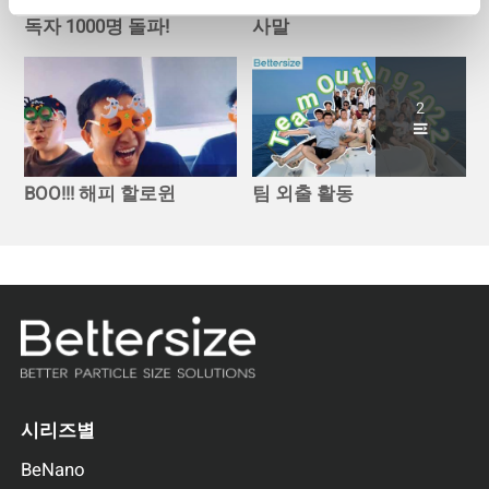
베터사이즈, 유튜브 구
베터사이즈의 시즌 인
독자 1000명 돌파!
사말
2
BOO!!! 해피 할로윈
팀 외출 활동
시리즈별
BeNano