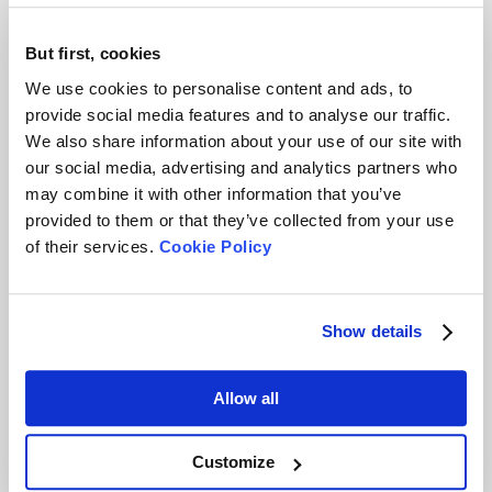
5
But first, cookies
We use cookies to personalise content and ads, to
provide social media features and to analyse our traffic.
2019년 베터사이즈 소
직원 이야기
개 영상
We also share information about your use of our site with
our social media, advertising and analytics partners who
may combine it with other information that you’ve
provided to them or that they’ve collected from your use
of their services.
Cookie Policy
베터사이즈 연례 만찬 |
베터사이즈 팀 소풍 - 황
이벤트 하이라이트
덩협
Show details
Allow all
2
Customize