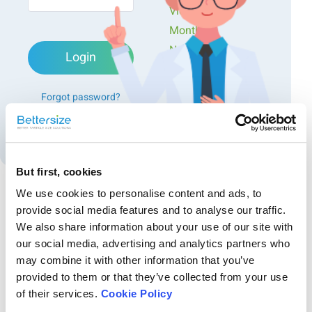
소개
Videos
Monthly
급성장하는 전기 자동차(EV) 혁명은 고성능의 지속 가능한 에
Newsletters
너지 솔루션의 개발에 달려 있습니다. 그러나 주행 거리의 한
Login
계는 여전히 중요한 과제로 남아 있습니다. 리튬 이온 배터리
Exclusive Events...
가 유망한 대안으로 떠오르고 있지만, 뛰어난 안전성과 경제성
으로 찬사를 받고 있는 리튬 인산철(LFP) 배터리는 리튬 니켈
Forgot password?
망간 코발트 산화물(NMC) 또는 리튬 니켈 코발트 알루미늄 산
화물(NCA)에 비해 중력 에너지 밀도가 낮다는 상충 관계에 직
Create an account
면해 있습니다. 이는 주행 거리 감소와 충전 시간 연장으로 이
어져 전기차에 LFP 배터리가 널리 채택되는 데 걸림돌이 됩니
다.
But first, cookies
We use cookies to personalise content and ads, to
다행히도 LFP 배터리 재료의
입자 크기를
세심하게 조정하는
provide social media features and to analyse our traffic.
Recommended articles
것이 관건입니다. 배터리 내 LFP 입자의 크기는 배터리 성능에
We also share information about your use of our site with
큰 영향을 미칩니다. LFP 배터리의 작동 메커니즘을 살펴보면
초콜릿 밀도 변화 살펴보기: 따뜻한 것에서 차가운
our social media, advertising and analytics partners who
입자 크기가 다음과 같은 측면에서 중요한 역할을 한다는 것을
may combine it with other information that you’ve
것, 쓴맛에서 단맛까지
알 수 있습니다:
provided to them or that they’ve collected from your use
이 연구는 초콜릿 제조 최적화에 있어 실제 밀도 분석의 중요성을 강조합
of their services.
Cookie Policy
니다. 이 연구는 무더운 날씨나 추운 날씨에 상관없이 코코아 함량이 다
른 초콜릿에서 일관된 밀도 변화 패턴을 보여줍니다. BetterPyc 380 가스