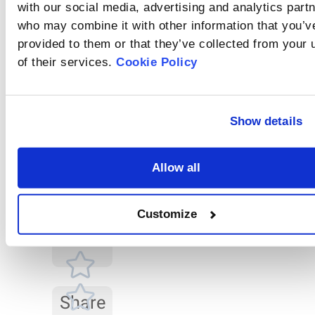
굴절률과 흡수 계
with our social media, advertising and analytics part
중에 관계없는 물질에
의해 발생한 외부 신호
수란 무엇인가
who may combine it with other information that you’v
입니다.
요?
provided to them or that they’ve collected from your 
입도 분포를 계산하려
면 매질과 샘플의 굴절
of their services.
Cookie Policy
률과 샘플 물질의 흡수
배경에 영향을 미
계수가 필요합니다.
치는 요인
Rate
Show details
비정상적인 배경 신호
this
의 원인은 여러 가지가
있습니다. 예를 들어, 광
article
학 시스템 정렬이 제대
Allow all
로 이루어지지 않았을
수 있고, 샘플 셀 내부나
렌즈 표면에 불순물이
Customize
부착되었을 수 있습니
다.
Share