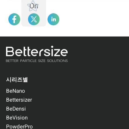
On
시리즈별
BeNano
Bettersizer
BeDensi
BeVision
PowderPro