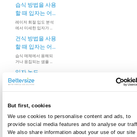
습식 방법을 사용
할 때 입자는 어
떻게 분산되나
레이저 회절 입도 분석
에서 미세한 입자가 현
요?
탁액 내에서 응집되면
건식 방법을 사용
부정확한 결과가 발생
할 수 있습니다. 따라서
할 때 입자는 어
측정 전에 샘플을 완전
떻게 분산되나
습식 매체에서 용해되
히 분산시키는 것이 중
거나 응집되는 샘플 또
요?
요합니다.
는 매체와 반응하는 샘
입자 농도
플은 일반적으로 건식
방법을 사용하여 분석
(Obscuration)란
할 수 있습니다.
무엇인가요?
입자 농도(Obscuration)
는 측정 구역 내에서 입
자에 의해 산란되고 흡
배경 신호란 무엇
But first, cookies
수된 빛의 비율을 의미
합니다.
인가요?
We use cookies to personalise content and ads, to
배경 신호는 광학 신호
provide social media features and to analyse our traff
와 전기 신호로 구성됩
We also share information about your use of our site
니다. 광학 잡음은 측정