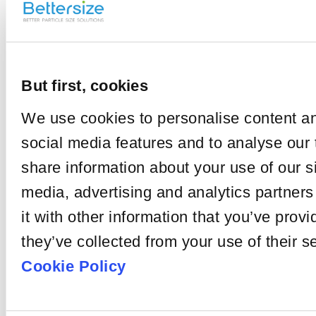
배경 신호는 광학 신호
와 전기 신호로 구성됩
니다. 광학 잡음은 측정
굴절률과 흡수 계
중에 관계없는 물질에
의해 발생한 외부 신호
수란 무엇인가
입니다.
요?
입도 분포를 계산하려
But first, cookies
면 매질과 샘플의 굴절
률과 샘플 물질의 흡수
Rate
배경에 영향을 미
We use cookies to personalise content an
계수가 필요합니다.
치는 요인
social media features and to analyse our 
this
비정상적인 배경 신호
share information about your use of our si
의 원인은 여러 가지가
article
있습니다. 예를 들어, 광
media, advertising and analytics partne
학 시스템 정렬이 제대
로 이루어지지 않았을
it with other information that you’ve provi
수 있고, 샘플 셀 내부나
렌즈 표면에 불순물이
they’ve collected from your use of their s
부착되었을 수 있습니
다.
Cookie Policy