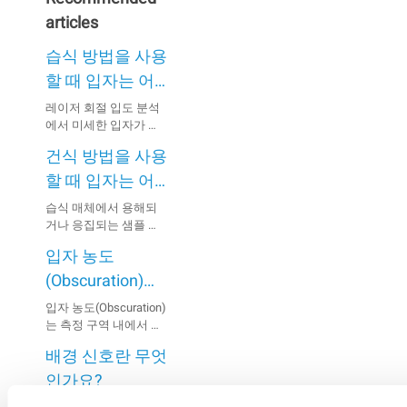
articles
습식 방법을 사용
할 때 입자는 어
떻게 분산되나
레이저 회절 입도 분석
에서 미세한 입자가 현
요?
탁액 내에서 응집되면
건식 방법을 사용
부정확한 결과가 발생
할 수 있습니다. 따라서
할 때 입자는 어
측정 전에 샘플을 완전
떻게 분산되나
습식 매체에서 용해되
히 분산시키는 것이 중
거나 응집되는 샘플 또
요?
요합니다.
는 매체와 반응하는 샘
입자 농도
플은 일반적으로 건식
방법을 사용하여 분석
(Obscuration)란
할 수 있습니다.
무엇인가요?
입자 농도(Obscuration)
는 측정 구역 내에서 입
자에 의해 산란되고 흡
배경 신호란 무엇
수된 빛의 비율을 의미
합니다.
인가요?