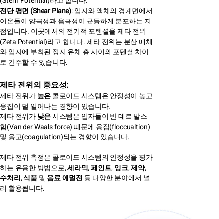
(Stern Potential)라고 합니다.
전단 평면 (Shear Plane)
: 입자와 액체의 경계면에서
이온들이 양극성과 음극성이 균등하게 분포하는 지
점입니다. 이곳에서의 전기적 포텐셜을 제타 전위
(Zeta Potential)라고 합니다. 제타 전위는 분산 매체
와 입자에 부착된 정지 유체 층 사이의 포텐셜 차이
로 간주할 수 있습니다.
제타 전위의 중요성:
제타 전위가
높은
콜로이드 시스템은 안정성이 높고
응집이 덜 일어나는 경향이 있습니다.
제타 전위가
낮은
시스템은 입자들이 반 데르 발스
힘(Van der Waals force) 때문에 응집(floccualtion)
및 응고(coagulation)되는 경향이 있습니다.
제타 전위 측정은 콜로이드 시스템의 안정성을 평가
하는 유용한 방법으로,
세라믹
,
페인트
,
잉크
,
제약
,
수처리
,
식품
및
음료 에멀전
등 다양한 분야에서 널
리 활용됩니다.