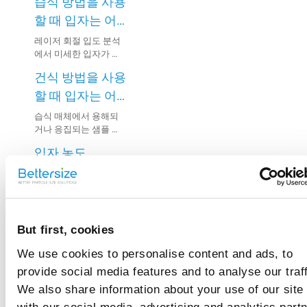
습식 방법을 사용
할 때 입자는 어
떻게 분산되나
레이저 회절 입도 분석
에서 미세한 입자가 현
요?
탁액 내에서 응집되면
건식 방법을 사용
부정확한 결과가 발생
할 수 있습니다. 따라서
할 때 입자는 어
측정 전에 샘플을 완전
떻게 분산되나
습식 매체에서 용해되
히 분산시키는 것이 중
거나 응집되는 샘플 또
요?
요합니다.
는 매체와 반응하는 샘
입자 농도
플은 일반적으로 건식
방법을 사용하여 분석
(Obscuration)란
할 수 있습니다.
무엇인가요?
입자 농도(Obscuration)
는 측정 구역 내에서 입
자에 의해 산란되고 흡
배경 신호란 무엇
But first, cookies
수된 빛의 비율을 의미
합니다.
인가요?
We use cookies to personalise content and ads, to
배경 신호는 광학 신호
provide social media features and to analyse our traff
와 전기 신호로 구성됩
We also share information about your use of our site
니다. 광학 잡음은 측정
굴절률과 흡수 계
중에 관계없는 물질에