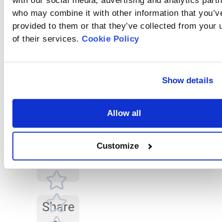
with our social media, advertising and analytics part
의해 발생한 외부 신호
수란 무엇인가
who may combine it with other information that you’v
입니다.
요?
입도 분포를 계산하려
provided to them or that they’ve collected from your 
면 매질과 샘플의 굴절
of their services.
Cookie Policy
률과 샘플 물질의 흡수
배경에 영향을 미
계수가 필요합니다.
치는 요인
Rate
비정상적인 배경 신호
Show details
this
의 원인은 여러 가지가
있습니다. 예를 들어, 광
article
학 시스템 정렬이 제대
Allow all
로 이루어지지 않았을
수 있고, 샘플 셀 내부나
렌즈 표면에 불순물이
Customize
부착되었을 수 있습니
다.
Share