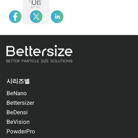
On
시리즈별
BeNano
Bettersizer
BeDensi
BeVision
PowderPro