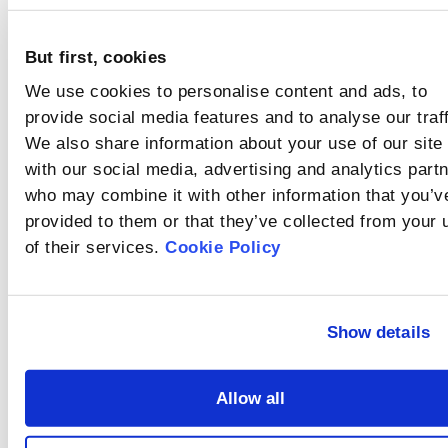
측정 전에 샘플을 완전
떻게 분산되나
습식 매체에서 용해되
히 분산시키는 것이 중
거나 응집되는 샘플 또
요?
요합니다.
But first, cookies
는 매체와 반응하는 샘
입자 농도
플은 일반적으로 건식
We use cookies to personalise content and ads, to
방법을 사용하여 분석
(Obscuration)란
할 수 있습니다.
provide social media features and to analyse our traff
무엇인가요?
입자 농도(Obscuration)
We also share information about your use of our site
는 측정 구역 내에서 입
자에 의해 산란되고 흡
with our social media, advertising and analytics part
배경 신호란 무엇
수된 빛의 비율을 의미
who may combine it with other information that you’v
합니다.
인가요?
provided to them or that they’ve collected from your 
배경 신호는 광학 신호
of their services.
Cookie Policy
와 전기 신호로 구성됩
니다. 광학 잡음은 측정
굴절률과 흡수 계
중에 관계없는 물질에
의해 발생한 외부 신호
수란 무엇인가
Show details
입니다.
요?
입도 분포를 계산하려
면 매질과 샘플의 굴절
률과 샘플 물질의 흡수
Allow all
배경에 영향을 미
계수가 필요합니다.
치는 요인
Rate