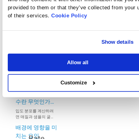
측정 전에 샘플을 완전
떻게 분산되나
provided to them or that they’ve collected from your 
습식 매체에서 용해되
히 분산시키는 것이 중
거나 응집되는 샘플 또
요?
요합니다.
of their services.
Cookie Policy
는 매체와 반응하는 샘
입자 농도
플은 일반적으로 건식
방법을 사용하여 분석
(Obscuration)란
할 수 있습니다.
무엇인가요?
Show details
입자 농도(Obscuration)
는 측정 구역 내에서 입
자에 의해 산란되고 흡
배경 신호란 무엇
수된 빛의 비율을 의미
Allow all
합니다.
인가요?
배경 신호는 광학 신호
와 전기 신호로 구성됩
Customize
니다. 광학 잡음은 측정
굴절률과 흡수 계
중에 관계없는 물질에
의해 발생한 외부 신호
수란 무엇인가
입니다.
요?
입도 분포를 계산하려
면 매질과 샘플의 굴절
률과 샘플 물질의 흡수
배경에 영향을 미
계수가 필요합니다.
치는 요인
Rate