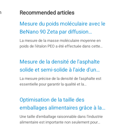
n
Recommended articles
Mesure du poids moléculaire avec le
BeNano 90 Zeta par diffusion
statique de la lumière
La mesure de la masse moléculaire moyenne en
poids de l'étalon PEO a été effectuée dans cette
note d'application, et la valeur mesurée a été
déterminée par le diagramme de Debye. La valeur
Mesure de la densité de l'asphalte
mesurée est assez proche de la valeur de la
littérature, démontrant ainsi que le BeNano 90 Zeta
solide et semi-solide à l'aide d'un
est un ...
pycnomètre automatique à hélium
La mesure précise de la densité de l'asphalte est
essentielle pour garantir la qualité et la
performance de la construction des chaussées. Le
BetterPyc 380 offre une solution mains libres pour
Optimisation de la taille des
mesurer la densité de l'asphalte, ce qui en fait un
outil utile pour améliorer les performances des
emballages alimentaires grâce à la
chaussées.&nbsp;&nbsp;Produit：
mesure de la densité de
Une taille d'emballage raisonnable dans l'industrie
&nbsp;BetterPyc 380&nbsp;&nbsp;Secteur
alimentaire est importante non seulement pour
prélèvement
d'activité :&nbsp;Bâtiment ...
assurer le succès du processus d'emballage, mais