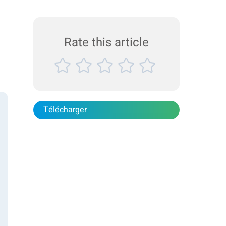
aussi pour réduire le coût du transport des produits.
Cette note d'application explore la manière dont la
taille du conteneur de poudre alimentaire est
déterminée en mesurant la densité apparente et le
Rate this article
tapp...
Télécharger