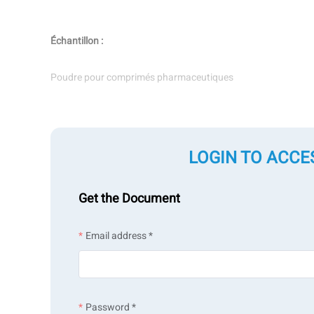
Échantillon :
Poudre pour comprimés pharmaceutiques
Type de mesure :
LOGIN TO ACCE
Poudre Caractéristiques
Get the Document
Mesure par technologie :
Email address *
Caractérisation des poudres
Password *