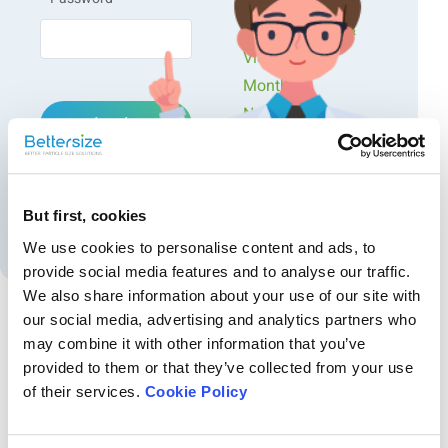
Workshops
Presentations &
Videos
Monthly
Newsletters
Login
Exclusive Events...
Forgot password?
But first, cookies
Create an account
We use cookies to personalise content and ads, to
provide social media features and to analyse our traffic.
We also share information about your use of our site with
our social media, advertising and analytics partners who
may combine it with other information that you’ve
Recommended articles
provided to them or that they’ve collected from your use
Application du système d'analyse de la taille et de
of their services.
Cookie Policy
la forme des particules par imagerie dans le