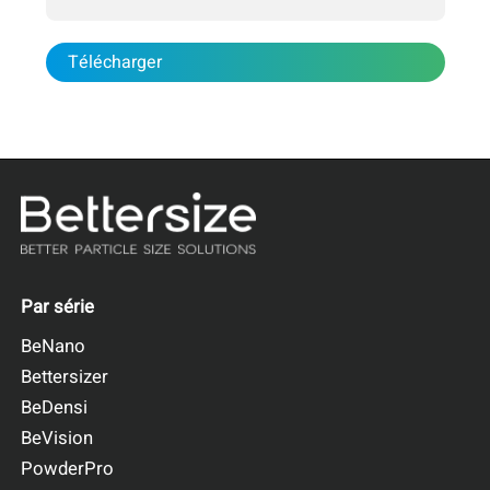
Télécharger
Par série
BeNano
Bettersizer
BeDensi
BeVision
PowderPro