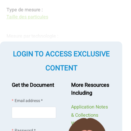
Type de mesure :
Taille des particules
Mesure par technologie :
Diffusion dynamique de la lumière
LOGIN TO ACCESS EXCLUSIVE
CONTENT
Get the Document
More Resources
Including
Email address *
Application Notes
& Collections
Webinars &
Password *