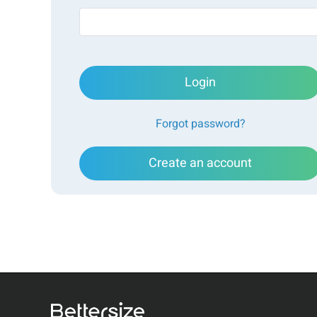
Conclusion
Référence de l'article
Login
Forgot password?
Introduction
Create an account
Les sols provenant de différents terrains présentent 
digitales de leur origine. Selon la norme de l'Union in
être classée en argile, limon, sable fin, gros grain 
l'agriculture (USDA) classe le sable en huit catégori