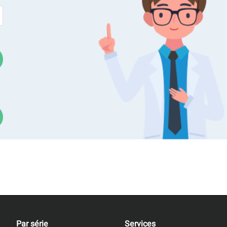
des caractéristiques variées, qui constituent autant d'empreint
ternationale de la science du sol (UIS), la catégorie de sol peut
et gravier. Un autre système normalisé du ministère américain de
[1]
es, comme le montre la figure 1
.
Par série
Services