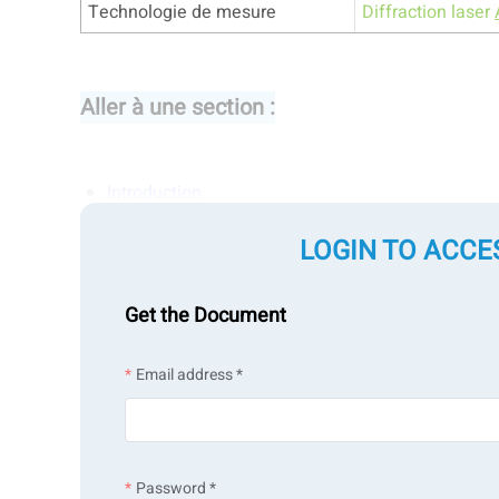
Technologie de mesure
Diffraction laser
Aller à une section :
Introduction
LOGIN TO ACCE
Mesures
Sédiments marins
Get the Document
Régolithe lunaire
Email address *
Désert et sable standard
Password *