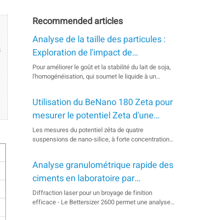
Recommended articles
Analyse de la taille des particules :
s
Exploration de l'impact de
l'homogénéisation sur le lait de soja
Pour améliorer le goût et la stabilité du lait de soja,
l'homogénéisation, qui soumet le liquide à un
cisaillement intense, décompose les grosses
particules de globules gras et les grappes de
Utilisation du BeNano 180 Zeta pour
protéines, est une étape cruciale du processus de
fabrication. Bettersize peut fournir l'analyse des
mesurer le potentiel Zeta d'une
particules de lait de soja en combinant deux...
suspension de silice
Les mesures du potentiel zêta de quatre
suspensions de nano-silice, à forte concentration
et diluées 30 fois par de l'eau pure, ont été bien
réalisées avec le BeNano 180 Zeta. Les résultats
Analyse granulométrique rapide des
montrent une bonne répétabilité et, plus important
encore, permettent de comparer la stabilité entre
ciments en laboratoire par
différents lots ou formulations...
diffraction laser
Diffraction laser pour un broyage de finition
efficace - Le Bettersizer 2600 permet une analyse
rapide de la finesse en laboratoire afin de respecter