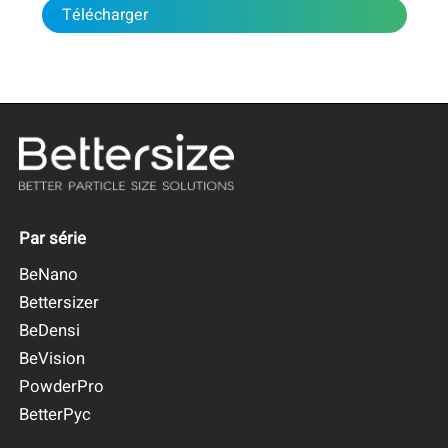
Télécharger
Par série
BeNano
Bettersizer
BeDensi
BeVision
PowderPro
BetterPyc