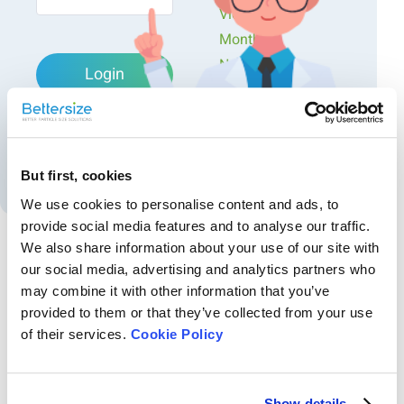
Videos
Monthly
Newsletters
Login
Exclusive Events...
Forgot password?
Create an account
But first, cookies
We use cookies to personalise content and ads, to
provide social media features and to analyse our traffic.
We also share information about your use of our site with
our social media, advertising and analytics partners who
Recommended articles
may combine it with other information that you’ve
provided to them or that they’ve collected from your use
Notes d'application sur les batteries - Favoriser
of their services.
Cookie Policy
l'innovation dans l'industrie
Êtes-vous confrontés à des défis dans le processus d'analyse et
d'optimisation des matériaux de batteries ? &nbsp;Souhaitez-vous percer
les secrets des batteries lithium-ion haute performance ?
Show details