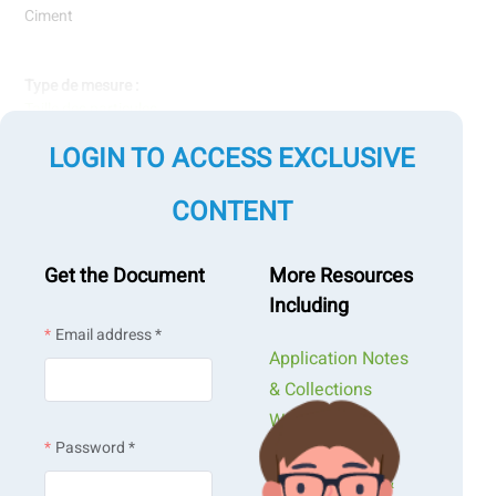
Ciment
Type de mesure :
Taille des particules
LOGIN TO ACCESS EXCLUSIVE
Mesure par technologies :
Diffraction laser
Analyse d'images
CONTENT
Get the Document
More Resources
Including
Email address *
Application Notes
& Collections
Webinars &
Password *
Workshops
Presentations &