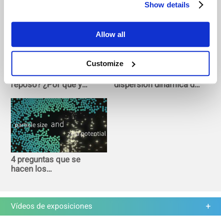
Show details
Allow all
Customize
¿Qué es el ángulo de
Secreto de la
reposo? ¿Por qué y
dispersión dinámica de
cómo se mide?
la luz (DLS) para el
análisis del tamaño de
las partículas
4 preguntas que se
hacen los
investigadores sobre
nanopartículas
Vídeos de exposiciones