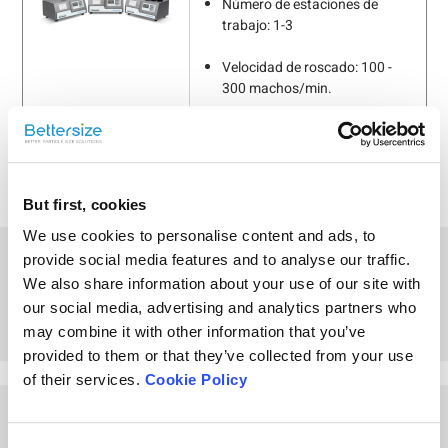
Número de estaciones de
trabajo: 1-3
Velocidad de roscado: 100 -
300 machos/min.
Repetibilidad: ≤1% de variación
But first, cookies
We use cookies to personalise content and ads, to
¿Qué es la densidad de
provide social media features and to analyse our traffic.
toma y qué importancia
We also share information about your use of our site with
tiene?
our social media, advertising and analytics partners who
may combine it with other information that you’ve
provided to them or that they’ve collected from your use
of their services.
Cookie Policy
Other Playlists