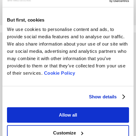
para el análisis del
tamaño de las partículas
But first, cookies
We use cookies to personalise content and ads, to
provide social media features and to analyse our traffic.
Other Playlists
We also share information about your use of our site with
our social media, advertising and analytics partners who
may combine it with other information that you’ve
provided to them or that they’ve collected from your use
of their services.
Cookie Policy
¿Qué es el ángulo de
¿Qué es la densidad de
Show details
reposo? ¿Por qué y
toma y qué importancia
cómo se mide?
tiene?
Allow all
Customize