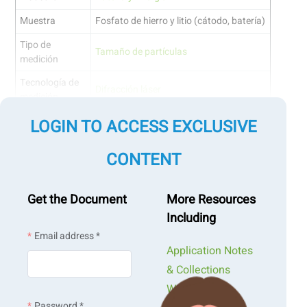
Muestra
Fosfato de hierro y litio (cátodo, batería)
Tipo de
Tamaño de partículas
medición
Tecnología de
Difracción láser
medición
LOGIN TO ACCESS EXCLUSIVE
Saltar a una sección
CONTENT
Introducción
Get the Document
More Resources
Including
Diseño de la medición
Email address *
Application Notes
Mantenimiento de la integridad de las mediciones:
& Collections
Tendencias anormales de PSD y oscurecimiento
Webinars &
Password *