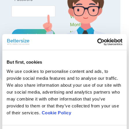
Workshops
Superar la dispersión no saturada con un pretratamiento
Presentations &
a medida
Videos
Monthly
Conclusión
Newsletters
Login
Exclusive Events...
Forgot password?
Introducción
But first, cookies
Create an account
We use cookies to personalise content and ads, to
La floreciente revolución de los vehículos eléctricos (VE)
provide social media features and to analyse our traffic.
depende del desarrollo de soluciones energéticas sostenibles
y de alto rendimiento. Sin embargo, las limitaciones de
We also share information about your use of our site with
autonomía siguen planteando un reto importante. Aunque
our social media, advertising and analytics partners who
las baterías de iones de litio ofrecen una vía prometedora, las
may combine it with other information that you’ve
Recommended articles
baterías de litio-hierro-fosfato (LFP), alabadas por su
provided to them or that they’ve collected from your use
excepcional seguridad y viabilidad económica, se enfrentan
Investigación de la influencia del tamaño y la forma
of their services.
Cookie Policy
a una contrapartida: una menor densidad gravimétrica de
de las partículas en la densidad energética del
energía en comparación con sus homólogas, como las de
litio-níquel-manganeso-cobalto-óxido (NMC) o las de litio-