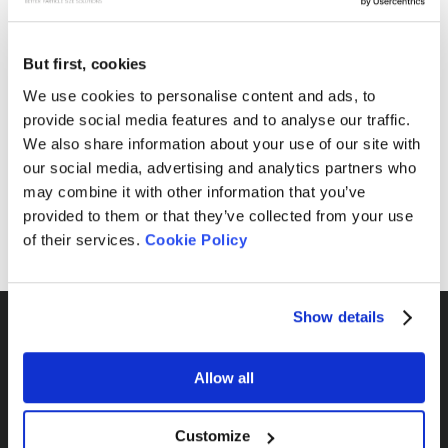
But first, cookies
We use cookies to personalise content and ads, to
provide social media features and to analyse our traffic.
We also share information about your use of our site with
2026-08-05
our social media, advertising and analytics partners who
Descubre los Secretos de la Nanoescala en
may combine it with other information that you’ve
IMRC 2026 | Conoce la Plataforma de
provided to them or that they’ve collected from your use
Investigación Más Avanzada de Bettersize
of their services.
Cookie Policy
Show details
Allow all
Por serie
Customize