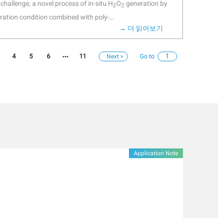
 challenge, a novel process of in-situ H
O
generation by
2
2
l conversion functions. The electrothermal conversion
eration condition combined with poly-
er, the phase transition behavior of Ga also imparts the
→ 더 읽어보기
ride (PDMDAAC) was proposed to enhance sludge
store heat. The photothermal conversion ability was
 conditions, the capillary suction time and specific
on resonance effect of Ga. Therefore, this work provides
the conditioned sludge were reduced significantly compared
4
5
6
11
Go to
ation security and multi-scenario applications of
s, 0.249×1013 vs. 2.68×1013 m/kg, respectively). The
dge biochar can reduce the charge transfer impedance
n-situ generation of H
O
. The degradation of
2
2
llular polymeric substances of sludge floc and the
omoted the release of bound water. This study provides
aterability by Fenton-like reaction initiated by Fe-rich
.
Application Note
니다. 이를 통해 입자 크기, 농도, 산
질 용액부터 농도가 높은 분산액까지 다양