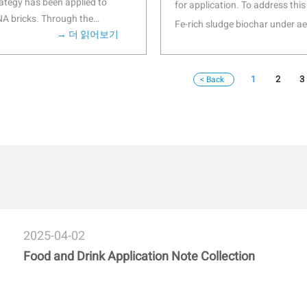
rategy has been applied to
for application. To address this
electrothermal and phototherma
NA bricks. Through the
Fe-rich sludge biochar under a
agreed with Joule's law. Moreov
→ 더 읽어보기
lf-assembly process of various
diallyldimethylammonium chlo
membranes with the ability to 
n well-studied and the
dewaterability. Under optimized
attributed to the surface plasm
 advantage of the DLS
resistance to filterability of 
1
2
3
material support for the inform
e brick assembly has been
with raw sludge (54.2 vs. 351 
electronic equipment.
esults demonstrate that the
carbon skeleton in Fe-rich slu
l to study the dynamic process
between Fe and O2, promoting i
 understanding the mechanism of
hydrophilic organics in extrace
PDMDAAC coagulation effect pr
a strategy to enhance sludge dew
biochar with no H2O2 addition
2025-04-02
 샘플의 산란 특성이 가장 잘 나타나는 위치를 자동으로 찾아 이동합
Food and Drink Application Note Collection
가할 수 있으며, 측정의 정확도와 반복성을 향상시킵니다. 단백
 수 있습니다.