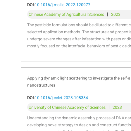
DOI:
10.1016/j.molliq.2022.120977
|
Chinese Academy of Agricultural Sciences
2023
The pesticide formulations should be diluted to different
selected application methods. The structure and propertie
undergo severe changes after infestation with pests or d
mostly focused on the interfacial behaviors of pesticide d
Here, we prepared 25 % pyraclostrobin microemulsion and 
different dilution ratios corresponding to low volume and
volume spray methods. The dynamic wetting and depositi
solution on wheat leaves infected with powdery mildew we
Applying dynamic light scattering to investigate the self
structure and properties of wheat leaves covered by the f
nanostructures
changed. Conidia produce more non-polar components. The
were more likely to deposit and reach the Wenzel state o
DOI:
10.1016/j.cclet.2023.108384
However, the droplets with high dilution were difficult to
|
University of Chinese Academy of Sciences
2023
rebound from leaf surfaces. This research guides the co
with pesticides under different application methods and th
Understanding the dynamic assembly process of DNA nano
between pesticide droplets and hydrophobic leaf surface
developing novel strategy to design and construct function