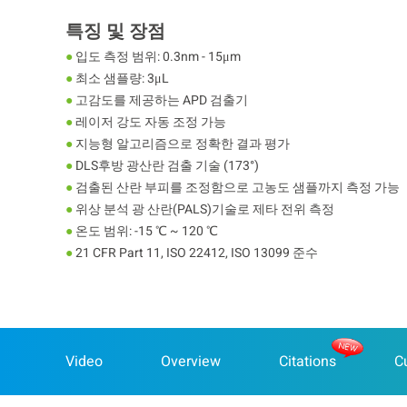
특징 및 장점
●
입도 측정 범위: 0.3nm - 15μm
●
최소 샘플량: 3μL
●
고감도를 제공하는 APD 검출기
●
레이저 강도 자동 조정 가능
●
지능형 알고리즘으로 정확한 결과 평가
●
DLS후방 광산란 검출 기술 (173°)
●
검출된 산란 부피를 조정함으로 고농도 샘플까지 측정 가능
●
위상 분석 광 산란(PALS)기술로 제타 전위 측정
●
온도 범위: -15 ℃ ~ 120 ℃
●
21 CFR Part 11, ISO 22412, ISO 13099 준수
Video
Overview
Citations
C