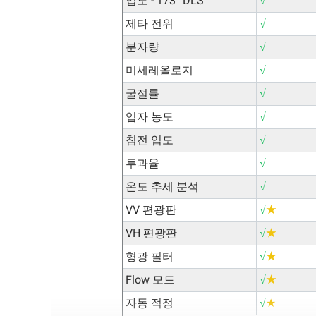
입도 - 173° DLS
√
제타 전위
√
분자량
√
미세레올로지
√
굴절률
√
입자 농도
√
침전 입도
√
투과율
√
온도 추세 분석
√
VV 편광판
√
★
VH 편광판
√
★
형광 필터
√
★
Flow 모드
√
★
자동 적정
√
★