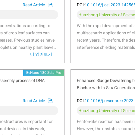
Read Article
DOI:
10.1016/j.cej.2023.14256
Huazhong University of Scien
 concentrations according to
With the rapid development of 
s of crop leaf surfaces can
multiscenario applications of e
iseases. Previous studies have
recent years. Therefore, the d
roplets on healthy plant leaves.
interference shielding material
→ 더 읽어보기
diluted it according to
electronic equipment. Based on 
 conventional
(Ga)-doped transition metal ca
on behaviors of pesticide
(CNF/MXene@Ga, CMG) composit
BeNano 180 Zeta Pro
re investigated. The surface
structure were synthesized usi
-assembly process of DNA
Enhanced Sludge Dewatering by 
ungus Blumeria graminis will be
optimizing the design, the CM
Biochar with In-Situ Generation
 droplets with low dilution
strength of 36.12 MPa with goo
n wheat powdery mildew leaves.
conductivity of approximately
Read Article
DOI:
10.1016/j.resconrec.2023
 wet and easy to break and
MXenes and Ga nanoparticles an
Huazhong University of Scien
ntrol of wheat powdery mildew
influenced the composite memb
e interface interaction
which yielded a specific shieldi
structures is important for
Fenton-like reaction has been u
s infected by pathogens.
6444.1 dB·cm2·g−1; this value is
al devices. In this work,
However, the unstable characteri
Further studies confirmed tha