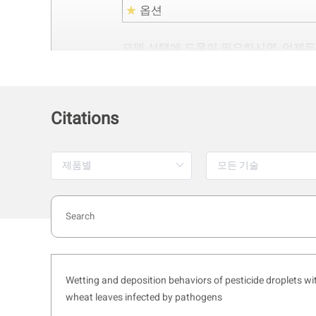
★
옵션
모델 선택에 도움이 필요하시면, 언제든
1. 입도 측정—
동적 광 산란
(
Citations
동적 광 산란(DLS, Dynamic Light Scat
Elastic light scattering)
른 확산 속도 차이를 이용합니다. 작은
포토다이오드(APD)로 검출됩니다. 이 신호는 
coefficient)를 산출한 뒤 Stokes-Ein
를 계산합니다.
Wetting and deposition behaviors of pesticide droplets with
wheat leaves infected by pathogens