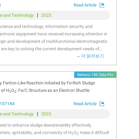
5
Read Article
|
ce and Technology
2023
science and technology, information security and
lectronic equipment have received increasing attention in
esign and development of multifunctional electromagnetic
s are key to solving the current development needs of
→ 더 읽어보기
the above topics, multifunctional liquid metal gallium
rbides/nitrides (MXenes)/cellulose nanofiber
e membranes with a nacre-like “brick–mortar” layered
BeNano 180 Zeta Pro
ng an ultrasonic probe and vacuum-assisted filtration. By
Fenton-Like Reaction Initiated by Fe-Rich Sludge
G composite membranes could achieve a tensile
 of H
O
: Fe/C Structure as an Electron Shuttle
2
2
d flexibility and could achieve a maximum thermal
 9.11 W/m·K. The heterogeneous interface between
.107184
Read Article
d the intercalation of Ga nanoparticles significantly
|
ce and Technology
2023
ranes for the absorption of electromagnetic waves,
ng effectiveness per unit volume (SSE/t) of
sed to enhance sludge dewaterability effectively.
 over the vast majority reported in the current literature.
stic, ignitability, and corrosivity of H
O
make it difficult
2
2
t the CMG composite membranes possessed excellent