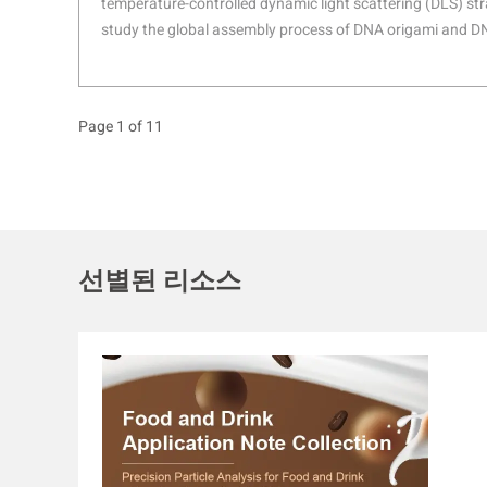
temperature-controlled dynamic light scattering (DLS) st
study the global assembly process of DNA origami and D
temperature dependent size and intensity profiles, the se
DNA nanostructures with different morphologies have bee
temperature transition ranges could be observed. Taking
Page 1 of 11
information, rapid preparation of the DNA origami and th
realized through a constant temperature annealing. Our r
DLS-based strategy provides a convenient and robust too
of forming hieratical DNA structures, which will benefit
self-assembly of DNA nanostructures.
선별된 리소스
1.1 후방 광산란 검출 기술
후방 광산란 검출 기술을 활용하여
란 강도 등의 특성을 정밀하게 평
한 샘플 유형에도 유연하게 대응할