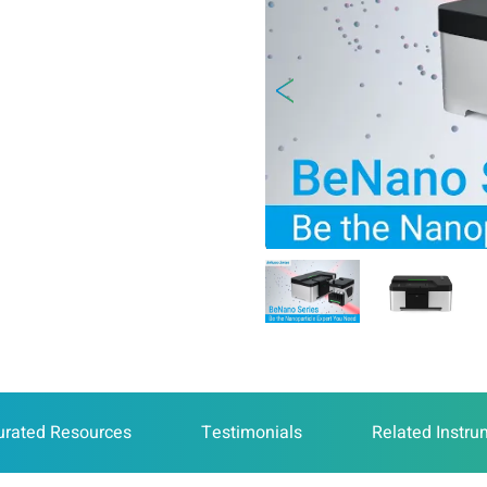
urated Resources
Testimonials
Related Instr