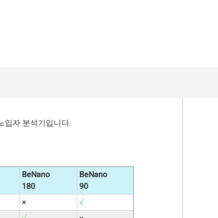
stomer Perspective & Demo
Understanding the DLS Backscattering Technology
h Global Distributors
BeNano 180 Zeta Pro | Demo (Polystyrene Latex Sample)
나노입자 분석기입니다.
BeNano 180 Zeta Pro | Nanoparticle size and zeta potential analyzer
BeNano
BeNano
180
90
BeNano 180 Zeta Pro Launch Event | Nanoparticle size and zeta potential analyzer
×
√