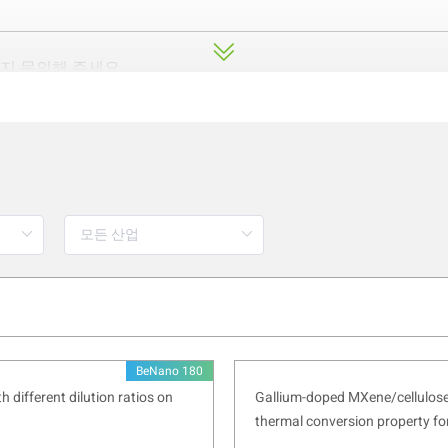
지 문의해 주세요.
Fundamentals of Be
DLS)
tering)은 광자 상관 분광법(PCS, Photon Correlation Spectrosc
이라고도 하며, 입자의 브라운 운동을 분석하여 입자 크기를 측정하는 기술입니
 입자는 빠르게, 큰 입자는 느리게 움직이며, 입자의 브라운 운동
상관 함수(correlation function)로 변환되어 수학적으로 분석되
stein 방정식을 통해 입자의 유체역학적 직경 (DH .hydrodynamic diame
BeNano 180
 different dilution ratios on
Gallium-doped MXene/cellulos
thermal conversion property fo