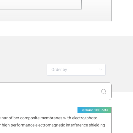
Nano 180 Zeta Pro
opy) 또는 준탄성 산란(QELS, Quasi-
다. 동적 광 산란(DLS)은 입자 크기에 따
으로 산란된 빛의 강도는 고감도 애벌랜치
고, 확산 계수(D, diffusion
ter) 과 입도 분포(Size distribution)
BeNano 180 Zeta
e nanofiber composite membranes with electro/photo
r high performance electromagnetic interference shielding