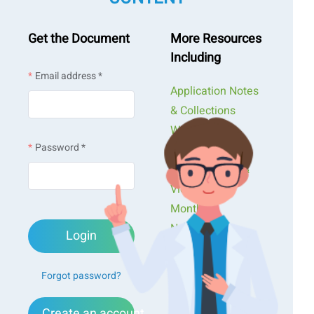
Get the Document
More Resources
Including
Email address *
Application Notes
& Collections
Webinars &
Password *
Workshops
Presentations &
Videos
Monthly
Newsletters
Login
Exclusive Events...
Forgot password?
Create an account