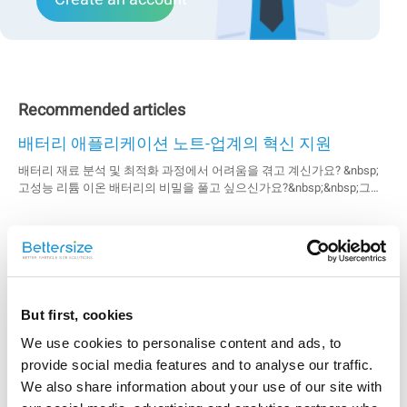
Recommended articles
배터리 애플리케이션 노트-업계의 혁신 지원
배터리 재료 분석 및 최적화 과정에서 어려움을 겪고 계신가요? &nbsp;
고성능 리튬 이온 배터리의 비밀을 풀고 싶으신가요?&nbsp;&nbsp;그렇
다고 답했다면 이 7가지 배터리 애플리케이션 노트 모음은 꼭 읽어보셔
야 할 자료입니다. 이 자료는 ...
세라믹 분말에 레이저 입자 크기 분석기 적용
세라믹 분말의 입자 크기 분포를 정확하게 측정하는 것은 최신 세라믹 부
품 생산에 매우 필요합니다. 세라믹 분말의 입자 크기와 분 산성은
Bettersizer 2600으로 측정할 수 있으며, 테스트 결과는 높은 정확도를 가
지고 있음이 입증되었습니다.
But first, cookies
레이저 입도 분석기를 이용한 한약 분말의 입도 측정
We use cookies to personalise content and ads, to
연구
provide social media features and to analyse our traffic.
한약 분말에서 입자 크기의 중요성. 빠르고 재현 가능한 결과를 위한 레
We also share information about your use of our site with
이저 입자 크기 측정. 여기에서 자세히 알아보세요.