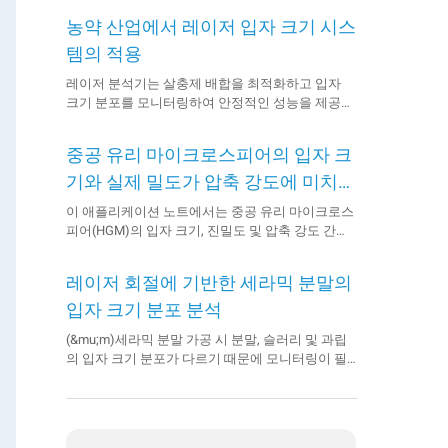
농약 산업에서 레이저 입자 크기 시스
템의 적용
레이저 분석기는 살충제 배합을 최적화하고 입자
크기 분포를 모니터링하여 안정적인 성능을 제공합
니다. 애플리케이션 노트에서 자세히 알아보세요.
중공 유리 마이크로스피어의 입자 크
기와 실제 밀도가 압축 강도에 미치는
영향
이 애플리케이션 노트에서는 중공 유리 마이크로스
피어(HGM)의 입자 크기, 진밀도 및 압축 강도 간의
상관관계를 살펴봅니다. Bettersizer 2600 레이저 회
절 입자 크기 분석기와 BetterPyc 380 가스 피크노
레이저 회절에 기반한 세라믹 분말의
미터를 활용하여 입자 크기와 실제 밀도가 영향을
미친다는 것을 확인합니다.
입자 크기 분포 분석
(&mu;m)세라믹 분말 가공 시 분말, 슬러리 및 과립
의 입자 크기 분포가 다르기 때문에 모니터링이 필
요합니다. 이 노트에서는 분말, 슬러리, 과립의 세 가
지 형태의 산화알루미늄을 베터사이저 ST로 측정
했습니다. 그리고 뛰어난 반복성...