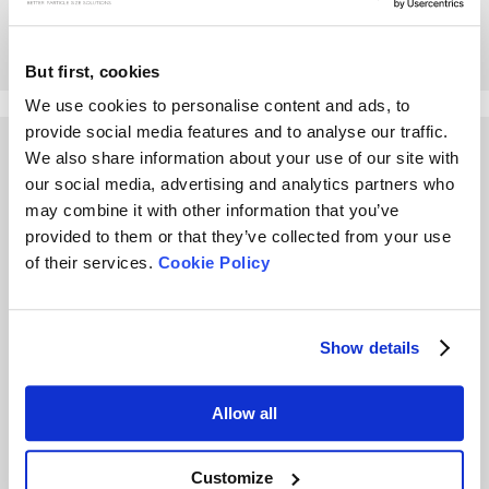
(DLS) pour l'analyse de la
taille des particules
But first, cookies
We use cookies to personalise content and ads, to
provide social media features and to analyse our traffic.
Other Playlists
We also share information about your use of our site with
our social media, advertising and analytics partners who
may combine it with other information that you’ve
provided to them or that they’ve collected from your use
of their services.
Cookie Policy
Qu'est-ce que l'angle de
Qu'est-ce que la densité
Show details
repos ? Pourquoi et
de prélèvement et
comment le mesurer ?
quelle est l'importance
de la densité de
Allow all
prélèvement ?
Customize