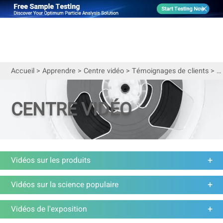
Accueil
>
Apprendre
>
Centre vidéo
>
Témoignages de clients
>
Formation Bettersize pour les clients au Brésil 2019
CENTRE VIDÉO
Vidéos sur les produits
Vidéos sur la science populaire
Vidéos de l'exposition