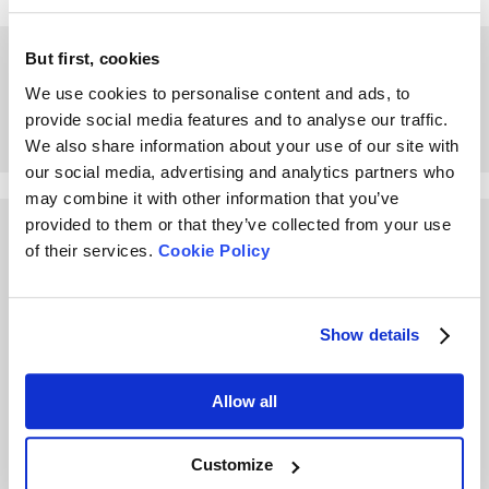
Formation Bettersize
But first, cookies
pour les clients au Brésil
We use cookies to personalise content and ads, to
2019
provide social media features and to analyse our traffic.
We also share information about your use of our site with
our social media, advertising and analytics partners who
may combine it with other information that you’ve
provided to them or that they’ve collected from your use
Other Playlists
of their services.
Cookie Policy
Show details
Allow all
Bettersize révolutionne
Root Group - Étude de
l'industrie minière
cas de réussite d'un
Customize
client