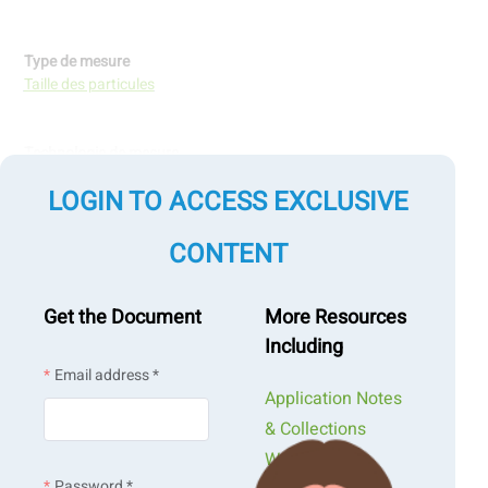
Type de mesure
Taille des particules
Technologie de mesure
Diffraction laser
LOGIN TO ACCESS EXCLUSIVE
CONTENT
Get the Document
More Resources
Including
Email address *
Application Notes
& Collections
Webinars &
Password *