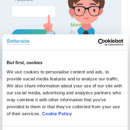
Workshops
Presentations &
Videos
Monthly
Newsletters
Login
Exclusive Events...
Forgot password?
But first, cookies
Create an account
We use cookies to personalise content and ads, to
provide social media features and to analyse our traffic.
We also share information about your use of our site with
our social media, advertising and analytics partners who
may combine it with other information that you’ve
Recommended articles
provided to them or that they’ve collected from your use
Mesure de la taille et du potentiel zêta des
of their services.
Cookie Policy
échantillons de latex de copolymère