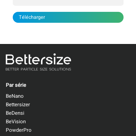
Télécharger
Par série
BeNano
Bettersizer
BeDensi
BeVision
PowderPro