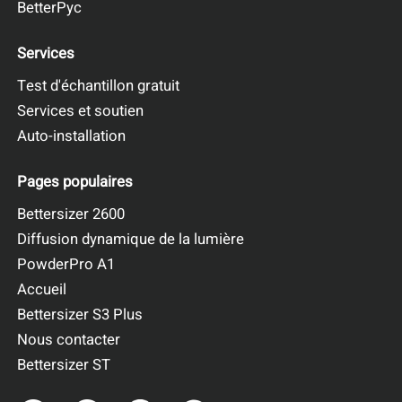
BetterPyc
Services
Test d'échantillon gratuit
Services et soutien
Auto-installation
Pages populaires
Bettersizer 2600
Diffusion dynamique de la lumière
Figure 2
. Distribution de la taille des particules de trois
PowderPro A1
échantillons de graphite.
Accueil
Bettersizer S3 Plus
Tableau 1
. Valeurs typiques de la taille des particules des
Nous contacter
échantillons de graphite.
Bettersizer ST
Échantillon
D10
D50
D90