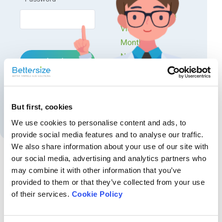
Workshops
Référence
Presentations &
Videos
Monthly
Newsletters
Login
Introduction
Exclusive Events...
Forgot password?
Les batteries lithium-ion (LIB) ont été largement utilisées
dans diverses applications en raison de leurs avantages :
But first, cookies
longue durée de stockage, absence d'effet mémoire et faible
Create an account
We use cookies to personalise content and ads, to
taux d'autodécharge. Avec l'augmentation rapide de la
provide social media features and to analyse our traffic.
demande de batteries lithium-ion dans les produits
électriques, la production de batteries à plus haute densité
We also share information about your use of our site with
énergétique a attiré l'attention des fabricants en raison de la
our social media, advertising and analytics partners who
nécessité de stocker plus d'énergie.
may combine it with other information that you’ve
Recommended articles
provided to them or that they’ve collected from your use
Utilisation du BeNano 90 Zeta pour mesurer le
of their services.
Cookie Policy
La densité énergétique de l'anode peut être
potentiel zêta de l'albumine sérique bovine
considérablement améliorée en optimisant la taille et la
forme des particules de graphite. En principe, la taille