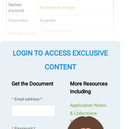
Secteur
Batteries et énergie
d'activité
Échantillon
Graphite
Taille des particules,
Type de mesure
Forme des particules
Technologie de
Diffraction laser,
LOGIN TO ACCESS EXCLUSIVE
mesure
analyse dynamique de l'image
CONTENT
Aller à une section :
Get the Document
More Resources
Including
Introduction
Email address *
Application Notes
Résultat
& Collections
Webinars &
Conclusion
Password *