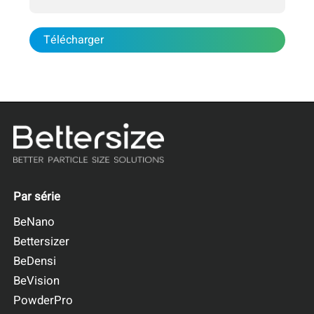
Télécharger
Par série
BeNano
Bettersizer
BeDensi
BeVision
PowderPro