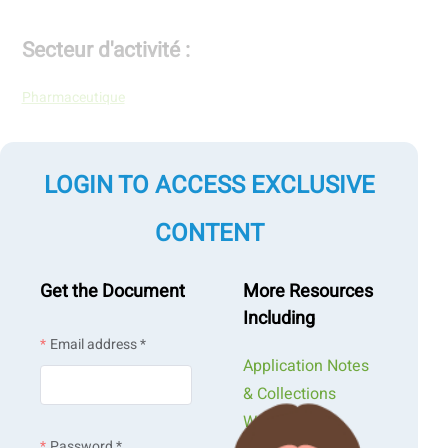
Secteur d'activité :
Pharmaceutique
Échantillon :
LOGIN TO ACCESS EXCLUSIVE
Lactose, Mannitol, Cellulose microcristalline
CONTENT
Type de mesure :
Get the Document
More Resources
Including
Caractéristiques de la poudre
Email address *
Application Notes
& Collections
Technologie de mesure :
Webinars &
Caractérisation des poudres
Password *