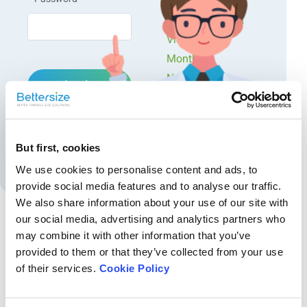
Workshops
Presentations &
Videos
Monthly
Série T Pro de BeDensi -
Newsletters
Login
Testeur de densité taraudée
Exclusive Events...
avec une solution de poche
Forgot password?
La série BeDensi T Pro
excelle par son
But first, cookies
Create an account
fonctionnement intuitif tout
We use cookies to personalise content and ads, to
en étant conforme aux
provide social media features and to analyse our traffic.
normes USP, Ph. Eur., ASTM
We also share information about your use of our site with
et ISO. Elle peut mesurer la
our social media, advertising and analytics partners who
densité en vrac et la densité
par piquage avec une
may combine it with other information that you’ve
Recommended articles
variation de répétabilité
provided to them or that they’ve collected from your use
inférieure à 1 %.
Mesure de la taille des particules et détection des
of their services.
Cookie Policy
agglomérats de matériaux céramiques au cours du
En savoir plus