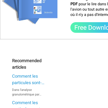
PDF
pour le lire dans l
l'avion ou tout autre e
où il n'y a pas d'Intern
Recommended
articles
Comment les
particules sont-
elles dispersées
Dans l'analyse
granulométrique par
lors de
diffraction laser, des
l'utilisation de la
Comment les
résultats inexacts