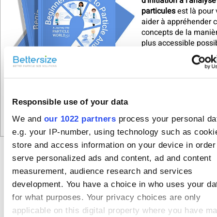
d'initiation à l'analys
particules
est là pour
aider à appréhender 
concepts de la manièr
plus accessible possi
Téléchargez-le au fo
PDF
pour le lire dans l
l'avion ou tout autre e
où il n'y a pas d'Intern
Responsible use of your data
We and
our 1022 partners
process your personal da
e.g. your IP-number, using technology such as cooki
store and access information on your device in order
serve personalized ads and content, ad and content
measurement, audience research and services
Recommended
development. You have a choice in who uses your da
articles
for what purposes. Your privacy choices are only
Comment les
applicable on this digital property where you have m