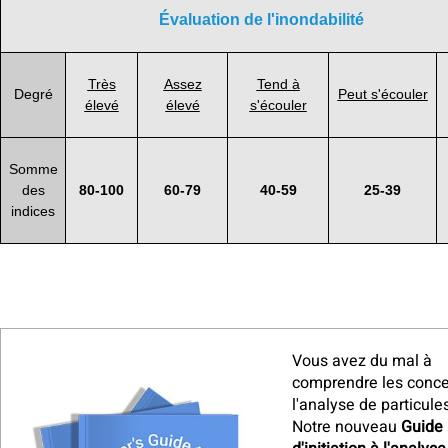
Évaluation de l'inondabilité
Très
Assez
Tend à
Degré
Peut s'écouler
élevé
élevé
s'écouler
Somme
des
80-100
60-79
40-59
25-39
indices
Vous avez du mal à
comprendre les conce
l'analyse de particule
Notre nouveau
Guide