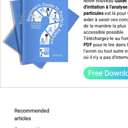
Notre nouveau
Guide
d'initiation à l'analys
particules
est là pour
aider à saisir ces con
de la manière la plus
accessible possible.
Téléchargez-le au fo
PDF
pour le lire dans l
l'avion ou tout autre e
où il n'y a pas d'Intern
Recommended
articles