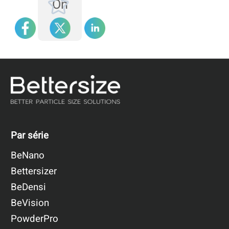
On
Par série
BeNano
Bettersizer
BeDensi
BeVision
PowderPro