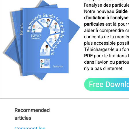
l'analyse des particul
Notre nouveau
Guide
d'initiation à l'analys
particules
est là pour
aider à comprendre c
concepts de la manièr
plus accessible possi
Téléchargez-le au fo
PDF
pour le lire dans l
dans l'avion ou partout
n'y a pas d'internet
.
Recommended
articles
Comment les