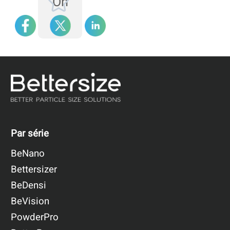
On
Par série
BeNano
Bettersizer
BeDensi
BeVision
PowderPro