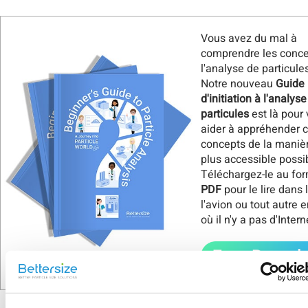
Vous avez du mal à
comprendre les conce
l'analyse de particule
Notre nouveau
Guide
d'initiation à l'analys
particules
est là pour
aider à appréhender 
concepts de la manièr
plus accessible possi
Téléchargez-le au fo
PDF
pour le lire dans l
l'avion ou tout autre e
où il n'y a pas d'Intern