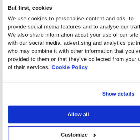
But first, cookies
We use cookies to personalise content and ads, to
provide social media features and to analyse our traff
Recommended
We also share information about your use of our site
articles
with our social media, advertising and analytics part
Comment les
who may combine it with other information that you’v
particules sont-
provided to them or that they’ve collected from your 
elles dispersées
of their services.
Cookie Policy
Dans l'analyse
granulométrique par
lors de
diffraction laser, des
l'utilisation de la
Comment les
résultats inexacts
méthode
peuvent être causés
particules sont-
Show details
par l'agglomération des
humide ?
elles dispersées
Les échantillons qui se
particules dans la
dissolvent ou
lors de
suspension, en
Allow all
s'agglomèrent dans un
particulier lorsqu'elles
l'utilisation de la
Qu'est-ce que
milieu humide ou qui
sont fines. Il est donc
méthode sèche
réagissent avec le
l'obscurcissement
essentiel de disperser
milieu sont
complètement
?
Customize
?
L'obscurcissement fait
généralement analysés
l'échantillon avant la