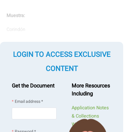
Muestra:
Corindón
Tipos de medición:
LOGIN TO ACCESS EXCLUSIVE
Tamaño de partículas
Forma de las partículas
CONTENT
Medición por tecnologías:
Get the Document
More Resources
Including
Difracción láser
Análisis dinámico de imágenes
Email address *
Application Notes
& Collections
Webinars &
Password *