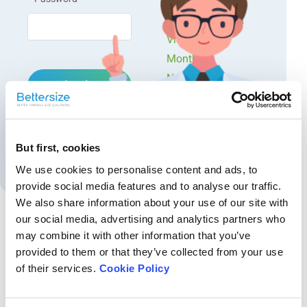
Workshops
Presentations &
Videos
Monthly
Newsletters
Login
Exclusive Events...
Forgot password?
But first, cookies
Create an account
We use cookies to personalise content and ads, to
provide social media features and to analyse our traffic.
We also share information about your use of our site with
our social media, advertising and analytics partners who
may combine it with other information that you’ve
Recommended articles
provided to them or that they’ve collected from your use
Tendencias dependientes del pH en crema para
of their services.
Cookie Policy
café investigadas mediante análisis de tamaño de