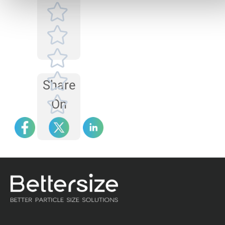
anómalas debe
comenzar con la
inspección de la cubeta
de muestra, después
de la fuente láser y la
lente y, por último, del
sistema de alineación.
Share
On