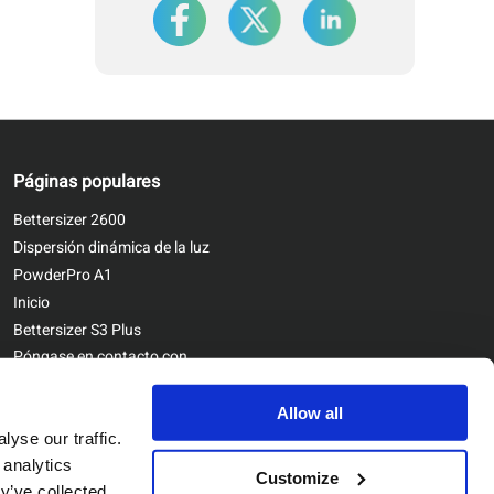
Páginas populares
Bettersizer 2600
Dispersión dinámica de la luz
PowderPro A1
Inicio
Bettersizer S3 Plus
Póngase en contacto con
nosotros
Bettersizer ST
Allow all
yse our traffic.
 analytics
Customize
y’ve collected