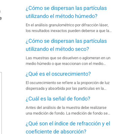
¿Cómo se dispersan las partículas
a
utilizando el método húmedo?
e
En el análisis granulométrico por difracción láser,
los resultados inexactos pueden deberse a que las
partículas se aglomeran en la suspensión,
¿Cómo se dispersan las partículas
especialmente cuando son finas. Por lo tanto, es
esencial una dispersión completa de la muestra
utilizando el método seco?
antes de la medición.
Las muestras que se disuelven o aglomeran en un
medio húmedo o que reaccionan con el medio
suelen analizarse mediante el método de
¿Qué es el oscurecimiento?
dispersión seca.
El oscurecimiento se refiere a la proporción de luz
dispersada y absorbida por las partículas en la
zona de medición, lo que indica la concentración de
¿Cuál es la señal de fondo?
la suspensión.
Antes del análisis de la muestra debe realizarse
una medición de fondo. La medición de fondo se
compone de señales ópticas y eléctricas.
¿Qué son el índice de refracción y el
coeficiente de absorción?