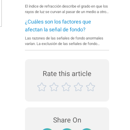
El índice de refracción describe el grado en que los
rayos de luz se curvan al pasar de un medio a otro.
El coeficiente de absorción es una medida de la
¿Cuáles son los factores que
penetración del haz luminoso a través de un
material.
afectan la señal de fondo?
Las razones de las señales de fondo anormales
varían. La exclusión de las señales de fondo
anómalas debe comenzar con la inspección de la
cubeta de muestra, después de la fuente láser y la
lente y, por último, del sistema de alineación.
Rate this article
Share On