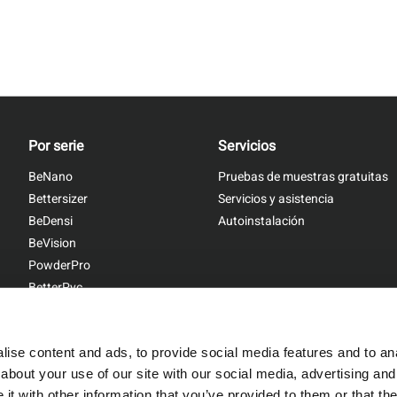
Por serie
Servicios
BeNano
Pruebas de muestras gratuitas
Bettersizer
Servicios y asistencia
BeDensi
Autoinstalación
BeVision
PowderPro
BetterPyc
ise content and ads, to provide social media features and to anal
about your use of our site with our social media, advertising and
t with other information that you’ve provided to them or that the