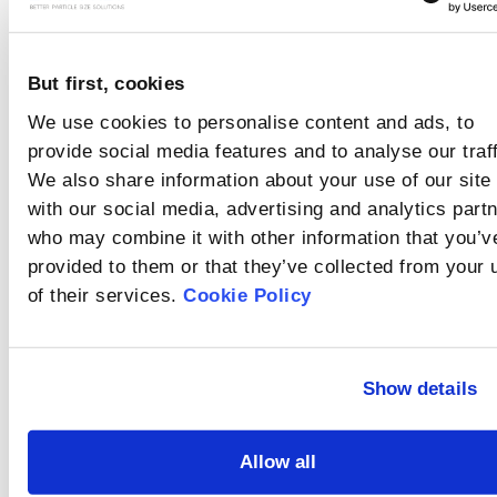
dispersan las
partículas
En el análisis
granulométrico por
utilizando el
But first, cookies
difracción láser, los
método
¿Cómo se
resultados inexactos
We use cookies to personalise content and ads, to
húmedo?
pueden deberse a que
dispersan las
provide social media features and to analyse our traff
las partículas se
partículas
We also share information about your use of our site
Las muestras que se
aglomeran en la
disuelven o aglomeran
utilizando el
suspensión,
with our social media, advertising and analytics part
en un medio húmedo o
especialmente cuando
método seco?
¿Qué es el
who may combine it with other information that you’v
que reaccionan con el
son finas. Por lo tanto,
medio suelen
oscurecimiento?
provided to them or that they’ve collected from your 
es esencial una
analizarse mediante el
dispersión completa de
of their services.
Cookie Policy
El oscurecimiento se
método de dispersión
la muestra antes de la
refiere a la proporción
seca.
medición.
de luz dispersada y
¿Cuál es la señal
absorbida por las
partículas en la zona de
de fondo?
Show details
medición, lo que indica
Antes del análisis de la
la concentración de la
muestra debe
suspensión.
Allow all
realizarse una medición
¿Qué son el
de fondo. La medición