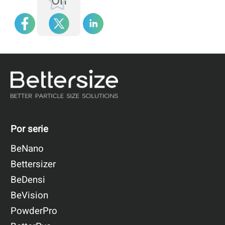
On
Por serie
BeNano
Bettersizer
BeDensi
BeVision
PowderPro