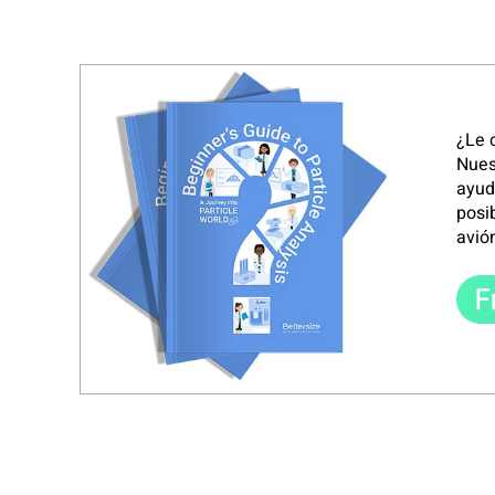
¿Le 
Nues
ayud
posi
avión