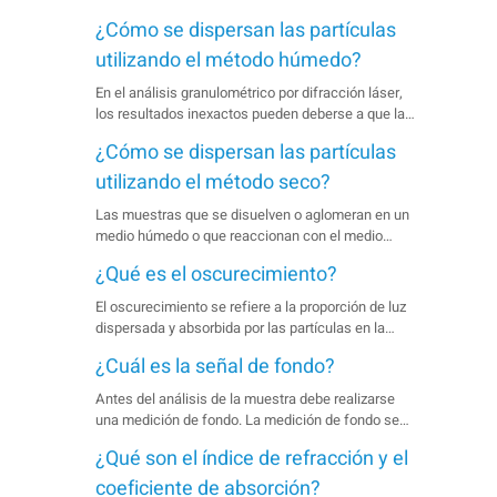
¿Cómo se dispersan las partículas
utilizando el método húmedo?
En el análisis granulométrico por difracción láser,
los resultados inexactos pueden deberse a que las
partículas se aglomeran en la suspensión,
¿Cómo se dispersan las partículas
especialmente cuando son finas. Por lo tanto, es
esencial una dispersión completa de la muestra
utilizando el método seco?
antes de la medición.
Las muestras que se disuelven o aglomeran en un
medio húmedo o que reaccionan con el medio
suelen analizarse mediante el método de
¿Qué es el oscurecimiento?
dispersión seca.
El oscurecimiento se refiere a la proporción de luz
dispersada y absorbida por las partículas en la
zona de medición, lo que indica la concentración de
¿Cuál es la señal de fondo?
la suspensión.
Antes del análisis de la muestra debe realizarse
una medición de fondo. La medición de fondo se
compone de señales ópticas y eléctricas.
¿Qué son el índice de refracción y el
coeficiente de absorción?