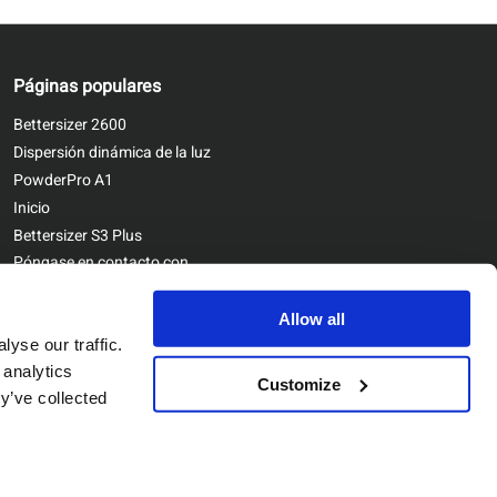
Páginas populares
Bettersizer 2600
Dispersión dinámica de la luz
PowderPro A1
Inicio
Bettersizer S3 Plus
Póngase en contacto con
nosotros
Bettersizer ST
Allow all
yse our traffic.
 analytics
Customize
y’ve collected
Copyright © Bettersize Instruments Ltd. All Rights Reserved