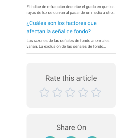
El índice de refracción describe el grado en que los
rayos de luz se curvan al pasar de un medio a otro.
El coeficiente de absorción es una medida de la
¿Cuáles son los factores que
penetración del haz luminoso a través de un
material.
afectan la señal de fondo?
Las razones de las señales de fondo anormales
varían. La exclusión de las señales de fondo
anómalas debe comenzar con la inspección de la
cubeta de muestra, después de la fuente láser y la
lente y, por último, del sistema de alineación.
Rate this article
Share On