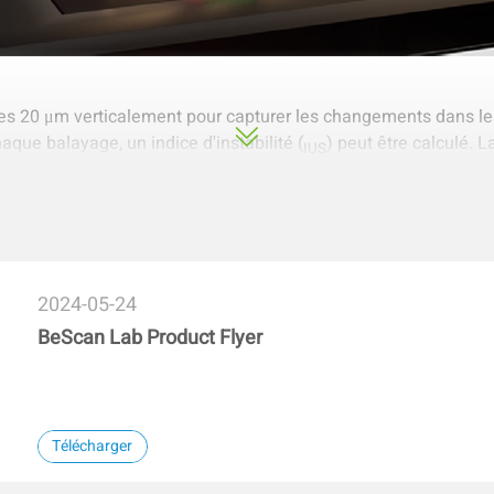
les 20 μm verticalement pour capturer les changements dans les
aque balayage, un indice d'instabilité (
) peut être calculé. L
IUS
ndance de l'
.
IUS
2024-05-24
BeScan Lab Product Flyer
Télécharger