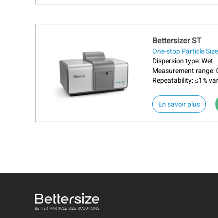
Bettersizer ST
One-stop Particle Siz
Dispersion type: Wet
Measurement range: 0
Repeatability: ≤1% var
La mesure de la taille moyenne des part
about 
En savoir plus
particules. L'étude de la taille des par
Applications
Pétrochimie, produits pharmaceutiques,
céramiques, batteries et énergie.