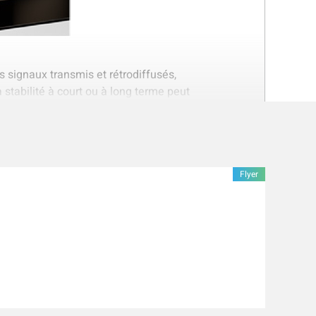
 signaux transmis et rétrodiffusés,
a stabilité à court ou à long terme peut
Flyer