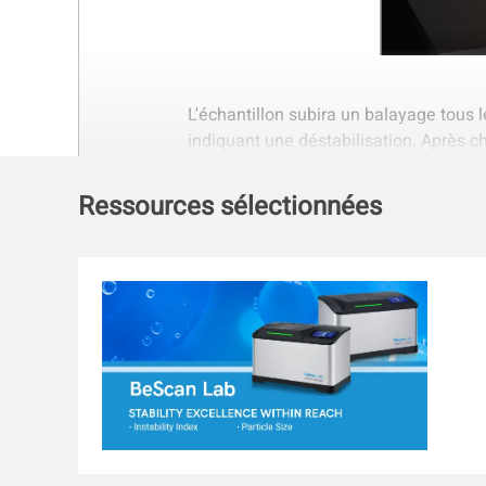
L'échantillon subira un balayage tous 
indiquant une déstabilisation. Après ch
alors être évaluée sur la base de la te
Ressources sélectionnées