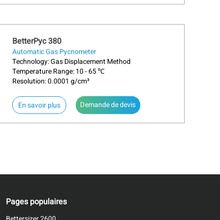
BetterPyc 380
Automatic Gas Pycnometer
Technology: Gas Displacement Method
Temperature Range: 10 - 65 ℃
Resolution: 0.0001 g/cm³
odiffusion ou le taux de migration des
Demande de devis
about BetterPyc 380
En savoir plus
ntures, encres et revêtements,
Pages populaires
Bettersizer 2600